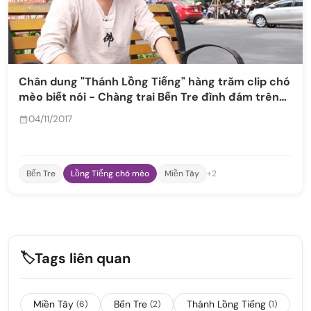
Chân dung "Thánh Lồng Tiếng" hàng trăm clip chó
mèo biết nói - Chàng trai Bến Tre đình đám trên
mạng xã hội
04/11/2017
Bến Tre
Lồng Tiếng chó mèo
Miền Tây
+2
🏷️
Tags liên quan
Miền Tây
Bến Tre
Thánh Lồng Tiếng
(6)
(2)
(1)