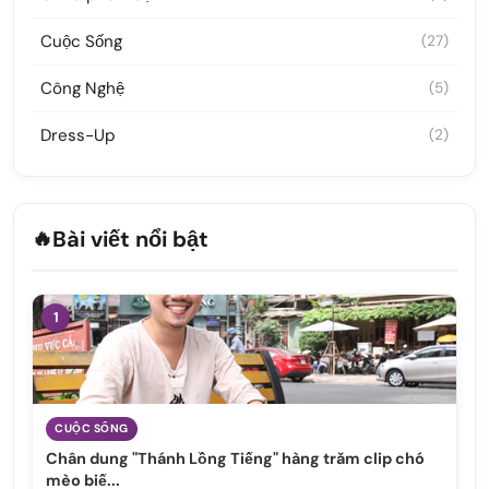
Cuộc Sống
(27)
Công Nghệ
(5)
Dress-Up
(2)
🔥
Bài viết nổi bật
1
CUỘC SỐNG
Chân dung "Thánh Lồng Tiếng" hàng trăm clip chó
mèo biế...