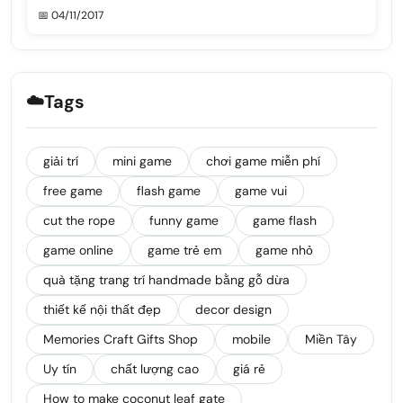
📅 04/11/2017
☁️
Tags
giải trí
mini game
chơi game miễn phí
free game
flash game
game vui
cut the rope
funny game
game flash
game online
game trẻ em
game nhỏ
quà tặng trang trí handmade bằng gỗ dừa
thiết kế nội thất đẹp
decor design
Memories Craft Gifts Shop
mobile
Miền Tây
Uy tín
chất lượng cao
giá rẻ
How to make coconut leaf gate