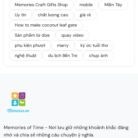
Memories Craft Gifts Shop
mobile
Miền Tây
Uy tín
chất lượng cao
giá rẻ
How to make coconut leaf gate
Sản phẩm từ dừa
quay video
phụ kiện phượt
marry
ký ức tuổi thơ
nghệ thuật
du lịch Bến Tre
chụp ảnh
Memories of Time - Nơi lưu giữ những khoảnh khắc đáng
nhớ và chia sẻ những câu chuyện ý nghĩa.