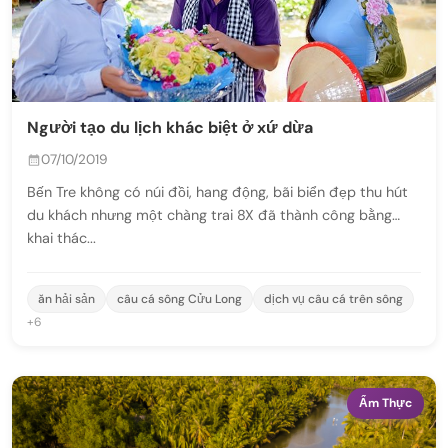
Người tạo du lịch khác biệt ở xứ dừa
07/10/2019
Bến Tre không có núi đồi, hang động, bãi biển đẹp thu hút
du khách nhưng một chàng trai 8X đã thành công bằng
khai thác...
ăn hải sản
câu cá sông Cửu Long
dịch vụ câu cá trên sông
+6
Ẩm Thực