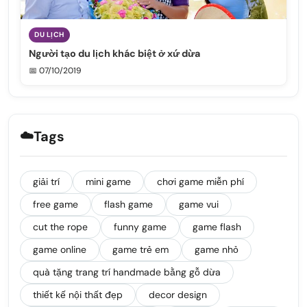
DU LỊCH
Người tạo du lịch khác biệt ở xứ dừa
📅 07/10/2019
☁️
Tags
giải trí
mini game
chơi game miễn phí
free game
flash game
game vui
cut the rope
funny game
game flash
game online
game trẻ em
game nhỏ
quà tặng trang trí handmade bằng gỗ dừa
thiết kế nội thất đẹp
decor design