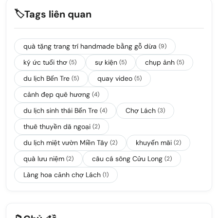
🏷️
Tags liên quan
quà tặng trang trí handmade bằng gỗ dừa
(9)
ký ức tuổi thơ
sự kiện
chụp ảnh
(5)
(5)
(5)
du lịch Bến Tre
quay video
(5)
(5)
cảnh đẹp quê hương
(4)
du lịch sinh thái Bến Tre
Chợ Lách
(4)
(3)
thuê thuyền dã ngoại
(2)
du lịch miệt vườn Miền Tây
khuyến mãi
(2)
(2)
quà lưu niệm
câu cá sông Cửu Long
(2)
(2)
Làng hoa cảnh chợ Lách
(1)