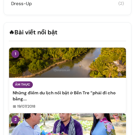
Dress-Up
(2)
🔥
Bài viết nổi bật
1
ẨM THỰC
Những điểm du lịch nổi bật ở Bến Tre “phải đi cho
bằng...
📅 19/07/2018
2