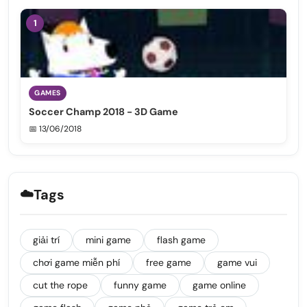
1
GAMES
Soccer Champ 2018 - 3D Game
📅 13/06/2018
☁️
Tags
giải trí
mini game
flash game
chơi game miễn phí
free game
game vui
cut the rope
funny game
game online