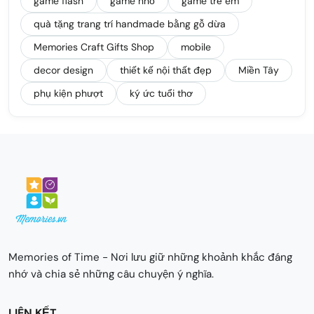
game flash
game nhỏ
game trẻ em
quà tặng trang trí handmade bằng gỗ dừa
Memories Craft Gifts Shop
mobile
decor design
thiết kế nội thất đẹp
Miền Tây
phụ kiện phượt
ký ức tuổi thơ
Memories of Time - Nơi lưu giữ những khoảnh khắc đáng
nhớ và chia sẻ những câu chuyện ý nghĩa.
LIÊN KẾT