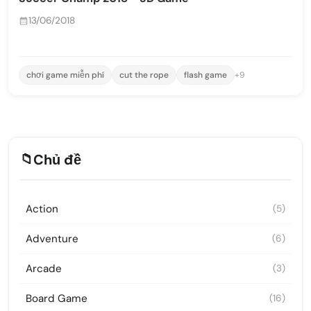
13/06/2018
chơi game miễn phí
cut the rope
flash game
+9
📁
Chủ đề
Action
(5)
Adventure
(6)
Arcade
(3)
Board Game
(16)