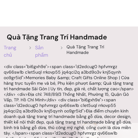
Quà Tặng Trang Trí Handmade
Quà Tặng Trang Trí
Trang
Sản
Handmade
chủ
phẩm
<div class="bi6gxh9e"><span class="d2edcug0 hpfvmrgz
qv66sw1b c1et5uql rrkovp55 jq4qci2q a3bd9o3v knj5qynh
oo9gr5id">Memories Baby &amp; Craft Gifts Online Shop | Cửa
hàng trực tuyến mẹ và bé, Phụ kiện phượt &amp; Quà tặng trang
trí handmade Sài Gòn | Uy tín, đẹp, giá rẻ, chất lượng cao</span>
</div> <div>Địa chỉ: 748/89/3 Thống Nhất, Phường 15, Quận Gò
Vấp, TP. Hồ Chí Minh</div> <div class="bi6gxh9e"><span
class="d2edcug0 hpfvmrgz qv66sw1b c1et5uql rrkovp55
jq4qci2q a3bd9o3v knj5qynh oo9gr5id">Địa điểm chuyên kinh
doanh quà tặng trang trí handmade bằng gỗ dừa, decor design,
thiết kế nội thất đẹp, quà tặng trang trí handmade bằng gỗ dừa,
bình trà bằng gỗ dừa, thủ công mỹ nghệ, cổng cưới lá dừa miền
tây. </span><span class="d2edcug0 hpfvmrgz qv66sw1b