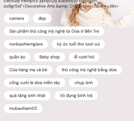
c1et5uql rrkovp55 jq4qci2q a3bd9o3v knj5qynh
oo9gr5id">Decorative Arts &amp; Craft Ideas</span></div>
camera
đẹp
Sản phẩm thủ công mỹ nghệ từ Dừa ở Bến Tre
nonbaohiemgiare
ký ức tuổi thơ tươi vui
quần áo
Baby shop
lễ cưới hỏi
Cửa hàng mẹ và bé
thủ công mỹ nghệ bằng dừa
cổng cưới lá dừa miền tây
chụp ảnh
quà tặng sinh nhật
Vỏ đựng bình trà
mubaohiem1/2