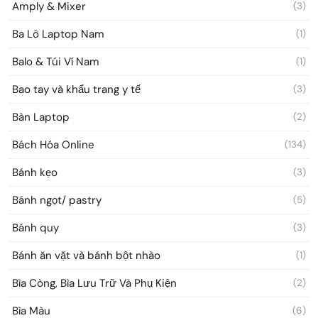
Amply & Mixer
(3)
Ba Lô Laptop Nam
(1)
Balo & Túi Ví Nam
(1)
Bao tay và khẩu trang y tế
(3)
Bàn Laptop
(2)
Bách Hóa Online
(134)
Bánh kẹo
(3)
Bánh ngọt/ pastry
(5)
Bánh quy
(3)
Bánh ăn vặt và bánh bột nhào
(1)
Bìa Còng, Bìa Lưu Trữ Và Phụ Kiện
(2)
Bìa Màu
(6)