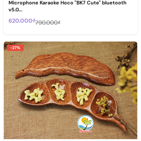
Microphone Karaoke Hoco "BK7 Cute" bluetooth
v5.0...
620.000₫
790.000₫
-27%