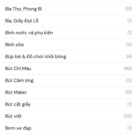
Bìa Thư, Phong Bì
(10)
Bìa, Giấy Đụt Lỗ
(1)
Bình nước và phụ kiện
(1)
Bình sữa
(2)
Búp bê & Đồ chơi nhồi bông
(4)
Bút Chì Màu
(40)
Bút Cảm ứng
(2)
Bút Maker
(10)
Bút cắt giấy
(1)
Bút viết
(25)
Bơm xe đạp
(1)