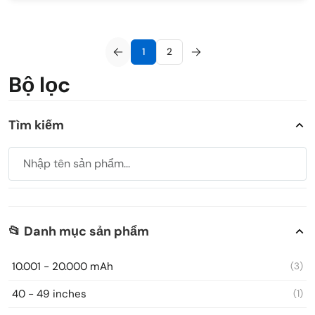
1
2
Bộ lọc
Tìm kiếm
📂 Danh mục sản phẩm
10.001 - 20.000 mAh
(3)
40 - 49 inches
(1)