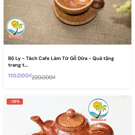
Bộ Ly - Tách Cafe Làm Từ Gỗ Dừa - Quà tặng
trang t...
110.000₫
220.000₫
-29%