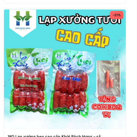
-31%
1KG Lạp xưởng heo cao cấp Khởi Bách Hưng - sấ...