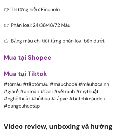
👉 Thương hiệu: Finenolo
👉 Phân loại: 24/36/48/72 Màu
👉 Bảng màu chi tiết từng phân loại bên dưới:
Mua tại Shopee
Mua tại Tiktok
#tômàu #tậptômàu #màuchobé #màuhọcsinh
#giárẻ #antoàn #Deli #vẽtranh #mỹthuật
#nghệthuật #hộihọa #tậpvẽ #bútchìmàudeli
#dụngcụhọctập
Video review, unboxing và hướng