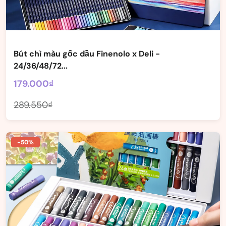
Bút chì màu gốc dầu Finenolo x Deli -
24/36/48/72...
179.000₫
289.550₫
-50%