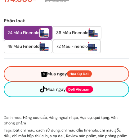
2.142.000₫
Phân loại:
24 Màu Finenolo
36 Màu Finenolo
48 Màu Finenolo
72 Màu Finenolo
Mua ngay
Họa Cụ Deli
Mua ngay
Deli Vietnam
Danh mục:
Hàng cao cấp
,
Hàng ngoại nhập
,
Họa cụ
,
quà tặng
,
Văn
phòng phẩm
Tags:
bút chì màu
,
cách sử dung
,
chì màu dầu finenolo
,
chì màu gốc
dầu
,
chì màu hộp thiếc
,
họa cụ deli
,
Review sản phẩm
,
văn phòng phẩm