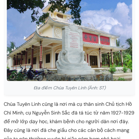
Địa điểm Chùa Tuyên Linh (Ảnh: ST)
Chùa Tuyên Linh cũng là nơi mà cụ thân sinh Chủ tịch Hồ
Chí Minh, cụ Nguyễn Sinh Sắc đã tá túc từ năm 1927-1929
để mở lớp dạy học, khám bệnh cho người dân nơi đây.
Đây cũng là nơi đã che giấu cho các cán bộ cách mạng
của ta nên thường xuyên bị giặc ném bom phá hoại.