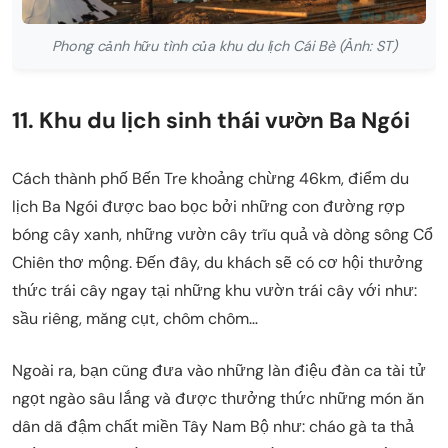
Phong cảnh hữu tình của khu du lịch Cái Bè (Ảnh: ST)
11. Khu du lịch sinh thái vườn Ba Ngói
Cách thành phố Bến Tre khoảng chừng 46km, điểm du
lịch Ba Ngói được bao bọc bởi những con đường rợp
bóng cây xanh, những vườn cây trĩu quả và dòng sông Cổ
Chiên thơ mộng. Đến đây, du khách sẽ có cơ hội thưởng
thức trái cây ngay tại những khu vườn trái cây với như:
sầu riêng, măng cụt, chôm chôm…
Ngoài ra, bạn cũng đưa vào những làn điệu đàn ca tài tử
ngọt ngào sâu lắng và được thưởng thức những món ăn
dân dã đậm chất miền Tây Nam Bộ như: cháo gà ta thả