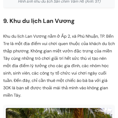
Hình ảnh khu du lịch Sân chim Vàm Hồ (Ảnh: ST)
9. Khu du lịch Lan Vương
Khu du lịch Lan Vương nằm ở Ấp 2, xã Phú Nhuận, TP. Bến
Tre là một địa điểm vui chơi quen thuộc của khách du lịch
thập phương. Không gian miệt vườn đặc trưng của miền
Tây cùng những trò chơi giải trí hết sức thú vị tạo nên
một địa điểm lý tưởng cho các gia đình, các nhóm học
sinh, sinh viên, các công ty tổ chức vui chơi ngày cuối
tuần. Đến đây, chỉ cần thuê một chiếc áo bà ba với giá
30K là bạn sẽ được thoải mái thả mình vào không gian
miền Tây.