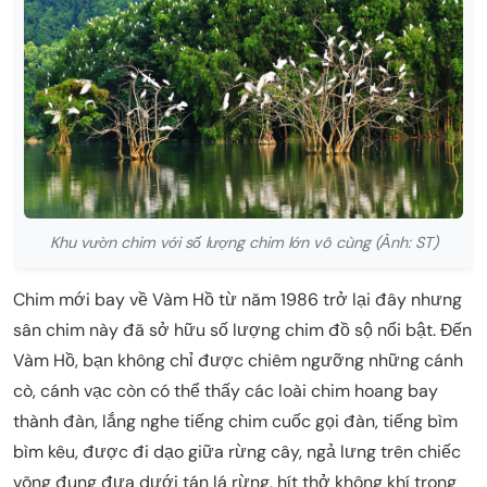
Khu vườn chim với số lượng chim lớn vô cùng (Ảnh: ST)
Chim mới bay về Vàm Hồ từ năm 1986 trở lại đây nhưng
sân chim này đã sở hữu số lượng chim đồ sộ nổi bật. Đến
Vàm Hồ, bạn không chỉ được chiêm ngưỡng những cánh
cò, cánh vạc còn có thể thấy các loài chim hoang bay
thành đàn, lắng nghe tiếng chim cuốc gọi đàn, tiếng bìm
bìm kêu, được đi dạo giữa rừng cây, ngả lưng trên chiếc
võng đung đưa dưới tán lá rừng, hít thở không khí trong