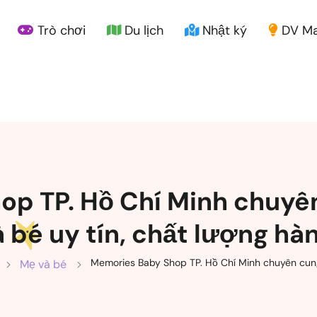
Trò chơi
Du lịch
Nhật ký
DV Ma
p TP. Hồ Chí Minh chuyê
bé uy tín, chất lượng hà
Memories Baby Shop TP. Hồ Chí Minh chuyên cung
Mẹ và bé