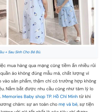
u + Sau Sinh Cho Bé Bú.
việc mua hàng qua mạng cũng tiềm ẩn nhiều rủi
 quần áo không đúng mẫu mã, chất lượng vì
ếp vào sản phẩm, thậm chí có trường hợp không
iệu. Nắm bắt được nhu cầu cũng như tâm lý lo
e.
Memories Baby shop TP. Hồ Chí Minh
từ khi
phương châm: sự an toàn cho
mẹ và bé
, sự tiện
lượng với giá tốt nhất là các tiêu chí được