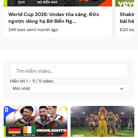
Shakira và Burna Boy phát hành Dai Dai,
Nơi 
bài hát chính thức c...
Way' 
620 lượt xem
1 month ago
666 l
Hiển thị 1 - 11 / 11 video