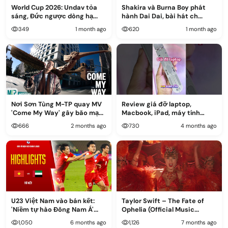
World Cup 2026: Undav tỏa
Shakira và Burna Boy phát
sáng, Đức ngược dòng hạ...
hành Dai Dai, bài hát ch...
349
1 month ago
620
1 month ago
Nơi Sơn Tùng M-TP quay MV
Review giá đỡ laptop,
'Come My Way' gây bão mạ...
Macbook, iPad, máy tính
bảng...
666
2 months ago
730
4 months ago
U23 Việt Nam vào bán kết:
Taylor Swift – The Fate of
'Niềm tự hào Đông Nam Á'...
Ophelia (Official Music...
1,050
6 months ago
1,126
7 months ago