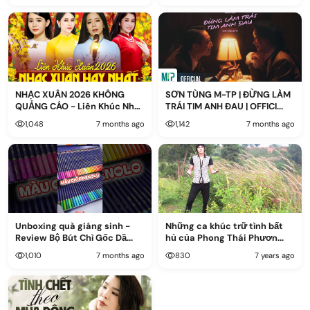
NHẠC XUÂN 2026 KHÔNG
SƠN TÙNG M-TP | ĐỪNG LÀM
QUẢNG CÁO - Liên Khúc Nhạc
TRÁI TIM ANH ĐAU | OFFICI...
Xu...
1,048
7 months ago
1,142
7 months ago
Unboxing quà giáng sinh -
Những ca khúc trữ tình bất
Review Bộ Bút Chì Gốc Dầ...
hủ của Phong Thái Phươn...
1,010
7 months ago
830
7 years ago