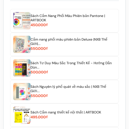
Sách Cẩm Nang Phối Màu Phiên bản Pantone |
ARTBOOK
450.000₫
Cẩm nang phối màu phiên bản Deluxe |NXB Thế
Giới|...
550.000₫
Sách Tư Duy Màu Sắc Trong Thiết Kế - Hướng Dẫn
Dùn...
500.000₫
Sách Nguyên lý phổ quát về màu sắc | NXB Thế
Giới...
550.000₫
Sách Cẩm nang thiết kế nội thất | ARTBOOK
495.000₫