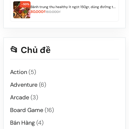
-50%
Bánh trung thu healthy ít ngọt 150gr, dùng đường t...
80.000₫
160.000₫
📂 Chủ đề
Action
(5)
Adventure
(6)
Arcade
(3)
Board Game
(16)
Bán Hàng
(4)