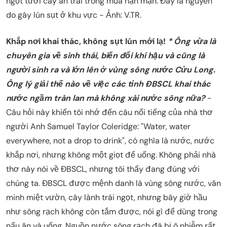
ngọt tưới cây ăn trái trong mùa hạn mặn. Đây là nguyên
do gây lún sụt ở khu vực - Ảnh: V.TR.
Khắp nơi khai thác, không sụt lún mới lạ!
* Ông vừa là
chuyên gia về sinh thái, biến đổi khí hậu và cũng là
người sinh ra và lớn lên ở vùng sông nước Cửu Long.
Ông lý giải thế nào về việc các tỉnh ĐBSCL khai thác
nước ngầm tràn lan mà không xài nước sông nữa?
-
Câu hỏi này khiến tôi nhớ đến câu nổi tiếng của nhà thơ
người Anh Samuel Taylor Coleridge: "Water, water
everywhere, not a drop to drink", có nghĩa là nước, nước
khắp nơi, nhưng không một giọt để uống. Không phải nhà
thơ này nói về ĐBSCL, nhưng tôi thấy đang đúng với
chúng ta. ĐBSCL được mệnh danh là vùng sông nước, văn
minh miệt vườn, cây lành trái ngọt, nhưng bây giờ hầu
như sông rạch không còn tắm được, nói gì để dùng trong
nấu ăn và uống. Nguồn nước sông rạch đã bị ô nhiễm rất