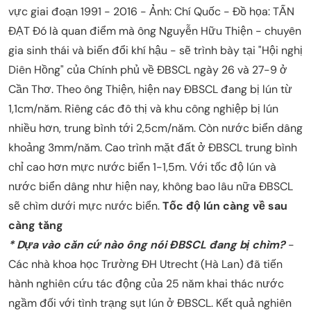
vực giai đoạn 1991 - 2016 - Ảnh: Chí Quốc - Đồ họa: TẤN
ĐẠT Đó là quan điểm mà ông Nguyễn Hữu Thiện - chuyên
gia sinh thái và biến đổi khí hậu - sẽ trình bày tại "Hội nghị
Diên Hồng" của Chính phủ về ĐBSCL ngày 26 và 27-9 ở
Cần Thơ. Theo ông Thiện, hiện nay ĐBSCL đang bị lún từ
1,1cm/năm. Riêng các đô thị và khu công nghiệp bị lún
nhiều hơn, trung bình tới 2,5cm/năm. Còn nước biển dâng
khoảng 3mm/năm. Cao trình mặt đất ở ĐBSCL trung bình
chỉ cao hơn mực nước biển 1-1,5m. Với tốc độ lún và
nước biển dâng như hiện nay, không bao lâu nữa ĐBSCL
sẽ chìm dưới mực nước biển.
Tốc độ lún càng về sau
càng tăng
* Dựa vào căn cứ nào ông nói ĐBSCL đang bị chìm?
-
Các nhà khoa học Trường ĐH Utrecht (Hà Lan) đã tiến
hành nghiên cứu tác động của 25 năm khai thác nước
ngầm đối với tình trạng sụt lún ở ĐBSCL. Kết quả nghiên