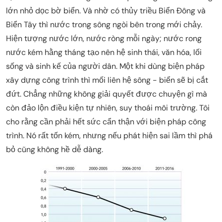
lớn nhỏ dọc bờ biển. Và nhờ có thủy triều Biển Đông và
Biển Tây thì nước trong sông ngòi bên trong mới chảy.
Hiện tượng nước lớn, nước ròng mỗi ngày; nước rong
nước kém hằng tháng tạo nên hệ sinh thái, văn hóa, lối
sống và sinh kế của người dân. Một khi dùng biện pháp
xây dựng công trình thì mối liên hệ sông - biển sẽ bị cắt
đứt. Chẳng những không giải quyết được chuyện gì mà
còn đảo lộn điều kiện tự nhiên, suy thoái môi trường. Tôi
cho rằng cần phải hết sức cẩn thận với biện pháp công
trình. Nó rất tốn kém, nhưng nếu phát hiện sai lầm thì phá
bỏ cũng không hề dễ dàng.