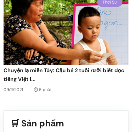
Thời Sự
Chuyện lạ miền Tây: Cậu bé 2 tuổi rưỡi biết đọc
tiếng Việt l...
09/11/2021
⏱️ 6 phút
🛒 Sản phẩm