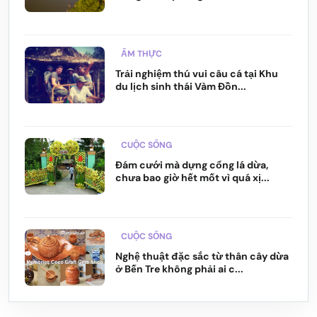
ẨM THỰC
Trải nghiệm thú vui câu cá tại Khu
du lịch sinh thái Vàm Đồn...
CUỘC SỐNG
Đám cưới mà dựng cổng lá dừa,
chưa bao giờ hết mốt vì quá xị...
CUỘC SỐNG
Nghệ thuật đặc sắc từ thân cây dừa
ở Bến Tre không phải ai c...