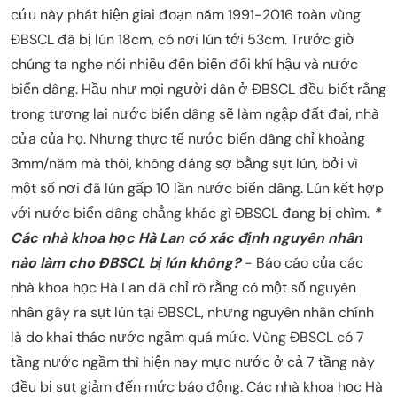
cứu này phát hiện giai đoạn năm 1991-2016 toàn vùng
ĐBSCL đã bị lún 18cm, có nơi lún tới 53cm. Trước giờ
chúng ta nghe nói nhiều đến biến đổi khí hậu và nước
biển dâng. Hầu như mọi người dân ở ĐBSCL đều biết rằng
trong tương lai nước biển dâng sẽ làm ngập đất đai, nhà
cửa của họ. Nhưng thực tế nước biển dâng chỉ khoảng
3mm/năm mà thôi, không đáng sợ bằng sụt lún, bởi vì
một số nơi đã lún gấp 10 lần nước biển dâng. Lún kết hợp
với nước biển dâng chẳng khác gì ĐBSCL đang bị chìm.
*
Các nhà khoa học Hà Lan có xác định nguyên nhân
nào làm cho ĐBSCL bị lún không?
- Báo cáo của các
nhà khoa học Hà Lan đã chỉ rõ rằng có một số nguyên
nhân gây ra sụt lún tại ĐBSCL, nhưng nguyên nhân chính
là do khai thác nước ngầm quá mức. Vùng ĐBSCL có 7
tầng nước ngầm thì hiện nay mực nước ở cả 7 tầng này
đều bị sụt giảm đến mức báo động. Các nhà khoa học Hà