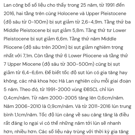
Lan công bố số liệu cho thấy trong 25 năm, từ 1991 đến
2016, hai tầng trên cùng Holocene và Upper Pleistocene
(độ sâu từ 0-100m) bị sụt giảm từ 2,6-4,9m. Tầng thứ ba
Middle Pleistocene bị sụt giảm 5,8m. Tầng thứ tư Lower
Pleistocene bị sụt giảm 6,6m. Tầng thứ năm Middle
Pliocene (độ sâu trên 200m) bị sụt giảm nghiêm trọng
nhất với 7,1m. Còn tầng thứ 6 Lower Pliocene và tầng thứ
7 Upper Miocene (độ sâu từ 300-500m) cũng bị sụt
giảm từ 6,4-6,6m. Để biết tốc độ sụt lún có gia tăng hay
không, các nhà khoa học Hà Lan nghiên cứu mỗi giai đoạn
5 năm. Theo đó, từ 1991-2000 vùng ĐBSCL chỉ lún
0,4cm/năm. Từ năm 2000-2005 tăng lên 0,6cm/năm.
Năm 2006-2010 là 0,9cm/năm. Và từ 2011-2016 lún trung
bình 1,1cm/năm. Tốc độ lún càng về sau càng tăng là điều
rất đáng lo ngại vì có thể những năm tới lún sẽ nhanh
hơn, nhiều hơn. Các số liệu này trùng với thời kỳ gia tăng