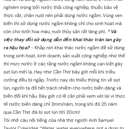
nghiêm trọng bởi nước thải công nghiệp, thuốc bảo vệ
thực vật, chăn nuôi nên phải dùng nước ngầm. Vùng ven
biển thì sử dụng nước ngầm không chỉ cho sinh hoạt mà
còn cho tưới hoa màu, nuôi thủy sản rất lãng phí.
* Và
việc thay đổi sử dụng dẫn đến khai thác tràn lan gây
ra hậu họa?
- Khắp nơi khai thác nước ngầm để sử dụng
trong sinh hoạt, kinh doanh, sản xuất công nghiệp như thế
thì mực nước ở các tầng nước ngầm không cạn kiệt gây
sụt lún mới lạ. Hay như Cần Thơ bây giờ mỗi khi triều
cường đều bị ngập. Trước nay do thiếu thông tin về sụt
lún, người ta đổ hết trách nhiệm cho nước biển dâng và
biến đổi khí hậu. Bây giờ có lẽ cần phải xem xét lại vì thực
tế nước biển dâng chỉ 3mm/năm, trong khi đó 25 năm
qua Cần Thơ đã bị sụt lún tới 20cm!
Tôi nhớ câu nổi tiếng của nhà thơ người Anh Samuel
Taylor Coleridge: “Water, water everywhere, not a drop to