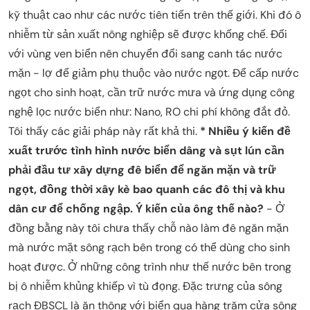
kỹ thuật cao như các nước tiên tiến trên thế giới. Khi đó ô
nhiễm từ sản xuất nông nghiệp sẽ được khống chế. Đối
với vùng ven biển nên chuyển đổi sang canh tác nước
mặn - lợ để giảm phụ thuộc vào nước ngọt. Để cấp nước
ngọt cho sinh hoạt, cần trữ nước mưa và ứng dụng công
nghệ lọc nước biển như: Nano, RO chi phí không đắt đỏ.
Tôi thấy các giải pháp này rất khả thi.
* Nhiều ý kiến đề
xuất trước tình hình nước biển dâng và sụt lún cần
phải đầu tư xây dựng đê biển để ngăn mặn và trữ
ngọt, đồng thời xây kè bao quanh các đô thị và khu
dân cư để chống ngập. Ý kiến của ông thế nào?
- Ở
đồng bằng này tôi chưa thấy chỗ nào làm đê ngăn mặn
mà nước mặt sông rạch bên trong có thể dùng cho sinh
hoạt được. Ở những công trình như thế nước bên trong
bị ô nhiễm khủng khiếp vì tù đọng. Đặc trưng của sông
rạch ĐBSCL là ăn thông với biển qua hàng trăm cửa sông