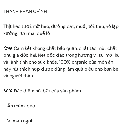
THÀNH PHẦN CHÍNH
Thịt heo tươi, mỡ heo, đường cát, muối, tỏi, tiêu, vỏ lạp
xưởng, rựu mai quế lộ
💯❤️ Cam kết không chất bảo quản, chất tạo mùi, chất
phụ gia độc hại. Nét độc đáo trong hương vị, sự mới lạ
và lành tính cho sức khỏe, 100% organic của món ăn
này rất thích hợp được dùng làm quả biểu cho bạn bè
và người thân
💯💯 Đặc điểm nổi bật của sản phẩm
- Ăn mềm, dẻo
- Vị mặn ngọt