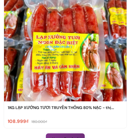
1KG LẠP XƯỞNG TƯƠI TRUYỀN THỐNG 80% NẠC - thị...
108.999₫
180.000₫