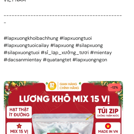
--------------------------------------------
-
#lapxuongkhoibachhung #lapxuongtuoi
#lapxuongtuoicailay #lapxuong #silapxuong
#silapxuongtuoi #sỉ_lạp_xưởng_tươi #mientay
#dacsanmientay #quatangtet #lapxuongngon
-12%