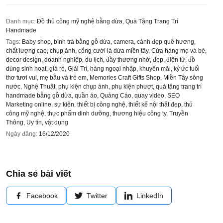
Danh mục:
Đồ thủ công mỹ nghệ bằng dừa
,
Quà Tặng Trang Trí
Handmade
Tags:
Baby shop
,
bình trà bằng gỗ dừa
,
camera
,
cảnh đẹp quê hương
,
chất lượng cao
,
chụp ảnh
,
cổng cưới lá dừa miền tây
,
Cửa hàng mẹ và bé
,
decor design
,
doanh nghiệp
,
du lịch
,
đầy thương nhớ
,
đẹp
,
điện tử
,
đồ
dùng sinh hoạt
,
giá rẻ
,
Giải Trí
,
hàng ngoại nhập
,
khuyến mãi
,
ký ức tuổi
thơ tươi vui
,
mẹ bầu và trẻ em
,
Memories Craft Gifts Shop
,
Miền Tây sông
nước
,
Nghệ Thuật
,
phụ kiện chụp ảnh
,
phụ kiện phượt
,
quà tặng trang trí
handmade bằng gỗ dừa
,
quần áo
,
Quảng Cáo
,
quay video
,
SEO
Marketing online
,
sự kiện
,
thiết bị công nghệ
,
thiết kế nội thất đẹp
,
thủ
công mỹ nghệ
,
thực phẩm dinh dưỡng
,
thương hiệu công ty
,
Truyền
Thông
,
Uy tín
,
vật dụng
Ngày đăng:
16/12/2020
Chia sẻ bài viết
Facebook
Twitter
LinkedIn