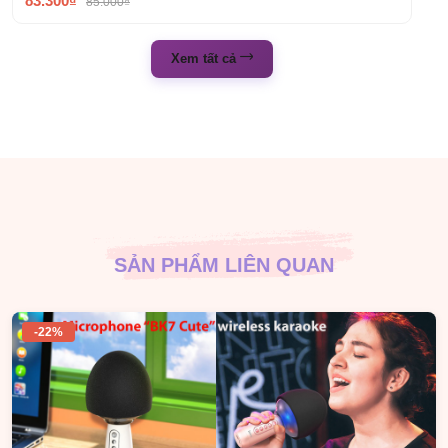
83.300₫
85.000₫
Xem tất cả
SẢN PHẨM LIÊN QUAN
-22%