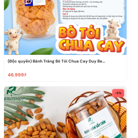
(Độc quyền) Bánh Tráng Bò Tỏi Chua Cay Duy Be...
46.999₫
-5%