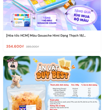
[Hỏa tốc HCM] Màu Gouache Himi Dạng Thạch 18/...
354.600₫
385.000₫