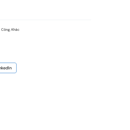
ủ Công
,
Khác
nkedIn