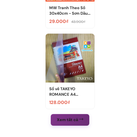
MW Tranh Theo Số
30x40cm - Sơn Dầu
Canvas - T...
29.000₫
43.900₫
Sổ vẽ TAKEYO
ROMANCE A4
300gsm, 200gsm
128.000₫
màu nư...
Xem tất cả