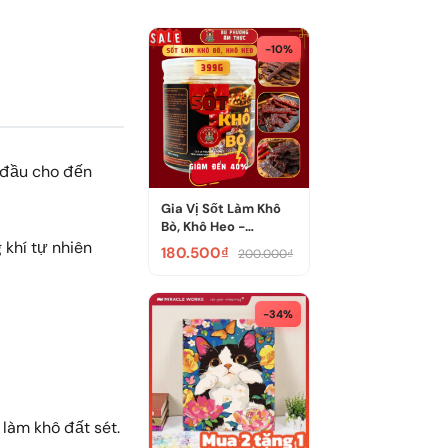
-10%
 đầu cho đến
Gia Vị Sốt Làm Khô
Bò, Khô Heo -
Thương Hiệu...
 khí tự nhiên
180.500₫
200.000₫
-34%
làm khô đất sét.