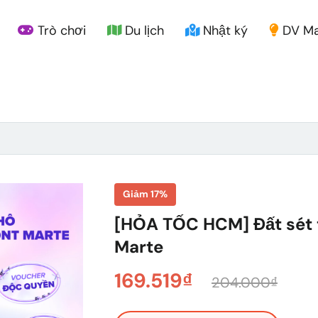
Trò chơi
Du lịch
Nhật ký
DV Ma
Giảm 17%
[HỎA TỐC HCM] Đất sét 
Marte
169.519₫
204.000₫