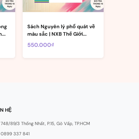
ong
Sách Nguyên lý phổ quát về
...
màu sắc | NXB Thế Giới...
550.000₫
ÊN HỆ
748/89/3 Thống Nhất, P.15, Gò Vấp, TP.HCM
0899 337 841