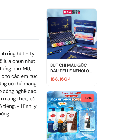
inh ống hút - Ly
ồ lựa chọn như:
BÚT CHÌ MÀU GỐC
 tiếng như MU,
DẦU DELI FINENOLO
ợp cho các em học
HỘP THIẾC E...
188.160₫
cũng có thể mang
eo công nghệ cao,
ăn mang theo, có
-15%
 tiếng. - Hình ly
hòng.