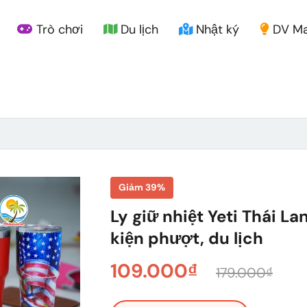
Trò chơi
Du lịch
Nhật ký
DV Ma
Giảm 39%
Ly giữ nhiệt Yeti Thái L
kiện phượt, du lịch
109.000₫
179.000₫