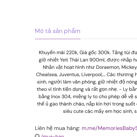
Mô tả sản phẩm
Khuyến mãi 220k, Giá gốc 300k. Tặng túi đựn
giữ nhiệt Yeti Thái Lan 900ml, được nhập h
Nhận vật hoạt hình như Doraemon, Mickey, L
Chealsea, Juventus, Liverpool,... Các thương 
sinh, người làm văn phòng, giữ nhiệt độ nón
theo vì tính tiện dụng và rất gọn nhẹ. - Ly b
bằng Inox 304, miệng ly to cho phép dễ vệ s
thể ủ gạo thành cháo, nắp kín hơi trong suốt d
siêu cute các mấy em học sinh, s
Liên hệ mua hàng:
m.me/MemoriesBab
💮
/mua-ban