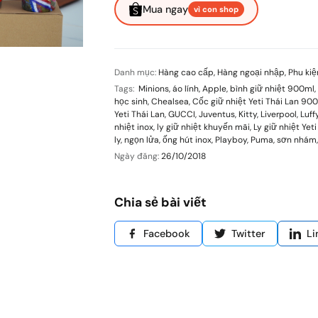
Mua ngay
vì con shop
Danh mục:
Hàng cao cấp
,
Hàng ngoại nhập
,
Phu kiệ
Tags:
Minions
,
áo lính
,
Apple
,
bình giữ nhiệt 900ml
,
học sinh
,
Chealsea
,
Cốc giữ nhiệt Yeti Thái Lan 90
Yeti Thái Lan
,
GUCCI
,
Juventus
,
Kitty
,
Liverpool
,
Luff
nhiệt inox
,
ly giữ nhiệt khuyến mãi
,
Ly giữ nhiệt Yet
ly
,
ngọn lửa
,
ống hút inox
,
Playboy
,
Puma
,
sơn nhám
Ngày đăng:
26/10/2018
Chia sẻ bài viết
Facebook
Twitter
Li