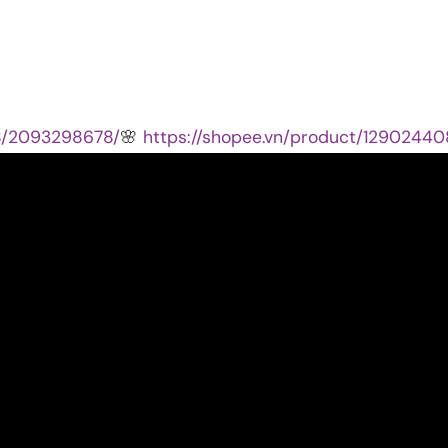
08/2093298678/
🌸
https://shopee.vn/product/12902440