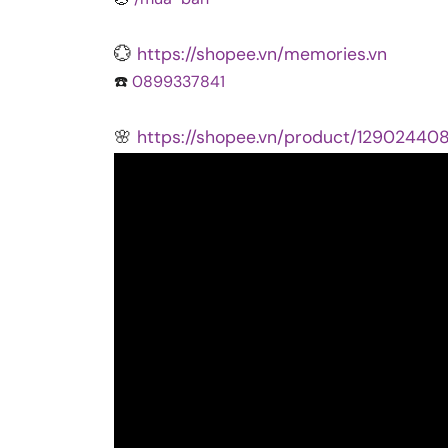
💮
https://shopee.vn/memories.vn
☎️
0899337841
🌸
https://shopee.vn/product/1290244