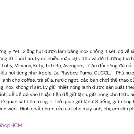
g ly Yeti, 2 ống hút được làm bằng inox chống rỉ sét, cọ vệ s
àng từ Thái Lan. Ly có nhiều mẫu cực đẹp và đễ thương tha h
uffy, Minions, Kitty, ToToRo, Avengers,... Các đội bóng đá nổi
hiệu nổi tiếng như Apple, LV, Playboy, Puma, GUCCI,.. - Phù h
g lạnh cho coffee, trà sữa, nước ngọt, các bạn chơi thể thao 
ằng inox, không rỉ sét. Ly giữ nhiệt nóng lạnh được sản xuất th
inh, dễ đổ đá vào thuận tiện để giữ lạnh, giữ nóng cho thức 
ễ quan sát bên trong. - Thời gian giữ lạnh: 8 tiếng, giữ nóng 6
inh viên . Hình chất như nước cất cho mấy anh, chị, em văn p
yShopHCM