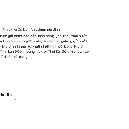
n Phượt và Du Lịch
,
Vật dụng gia đình
bình giữ nhiệt cao cấp
,
Bình nóng lạnh Thái
,
bình nước
0ml
,
coffee
,
con ngựa
,
cute
,
doraemon
,
galaxy
,
giữ nhiệt
y
,
ly giữ nhiệt giá rẻ
,
ly giữ nhiệt hình đội bóng
,
ly giữ
i Thái Lan 900ml bằng inox
,
Ly Thái Sài Gòn
,
mickey
,
nấp
,
ToToRo
,
túi đựng
nkedIn