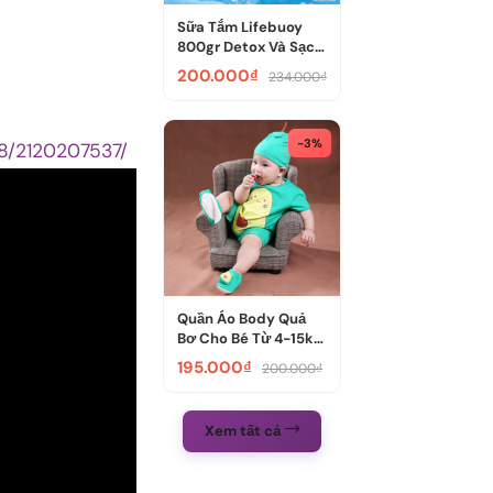
Sữa Tắm Lifebuoy
800gr Detox Và Sạch
Sâu Khỏi...
200.000₫
234.000₫
-3%
8/2120207537/
Quần Áo Body Quả
Bơ Cho Bé Từ 4-15kg
- Dòng C...
195.000₫
200.000₫
Xem tất cả