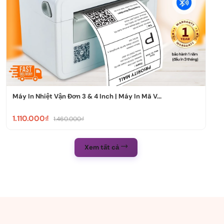
Máy In Nhiệt Vận Đơn 3 & 4 Inch | Máy In Mã V...
1.110.000₫
1.460.000₫
Xem tất cả