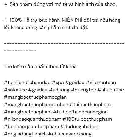
🔸 Sản phẩm đúng với mô tả và hình ảnh của shop.
🔸 100% Hỗ trợ bảo hành, MIỄN PHÍ đổi trả nếu hàng
lỗi, không đúng sản phẩm như đã đặt.
--------------------------------------------
------------
Tìm kiếm sản phẩm theo từ khoá:
#tuinilon #chumdau #spa #goidau #nilonantoan
#salontoc #goidau #uduong #duongtoc #nhuomtoc
#mangbocthucphamcogian
#mangbocthucphamcochun #tuibocthucpham
#mangbocthucpham #tuibocthucphancogian
#nilonbaoquanthucpham #100tuibocthucpham
#bocbaoquanthucpham #dodungnhabep
#dogiadungtienich #nhacuavadoisong