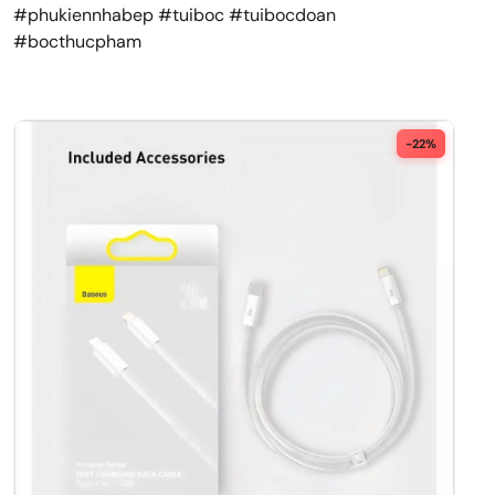
#phukiennhabep #tuiboc #tuibocdoan
#bocthucpham
-22%