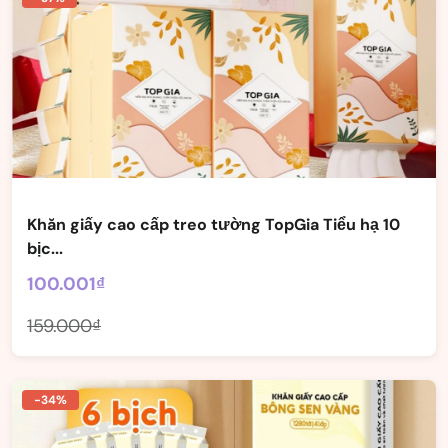
Khăn giấy cao cấp treo tường TopGia Tiểu hạ 10
bịc...
100.001₫
159.000₫
-34%