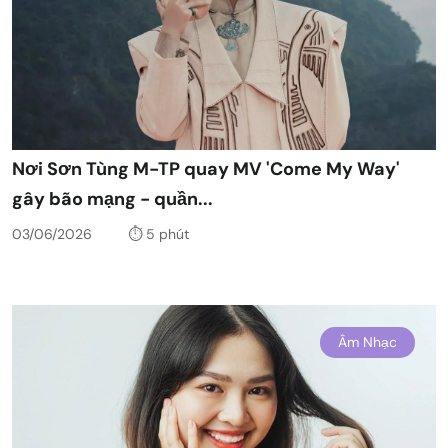
Nơi Sơn Tùng M-TP quay MV 'Come My Way'
gây bão mạng - quần...
03/06/2026
⏱️ 5 phút
Âm Nhạc