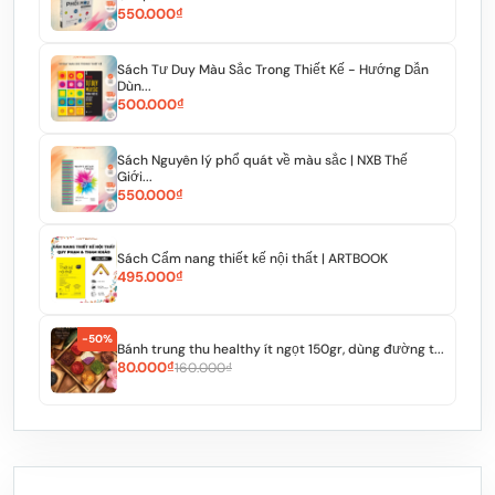
550.000₫
Sách Tư Duy Màu Sắc Trong Thiết Kế - Hướng Dẫn
Dùn...
500.000₫
Sách Nguyên lý phổ quát về màu sắc | NXB Thế
Giới...
550.000₫
Sách Cẩm nang thiết kế nội thất | ARTBOOK
495.000₫
-50%
Bánh trung thu healthy ít ngọt 150gr, dùng đường t...
80.000₫
160.000₫