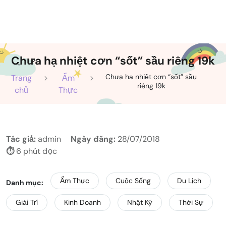
Chưa hạ nhiệt cơn “sốt” sầu riêng 19k
Chưa hạ nhiệt cơn “sốt” sầu
Trang
Ẩm
riêng 19k
chủ
Thực
Tác giả:
admin
Ngày đăng:
28/07/2018
⏱️
6 phút đọc
Ẩm Thực
Cuộc Sống
Du Lịch
Danh mục:
Giải Trí
Kinh Doanh
Nhật Ký
Thời Sự