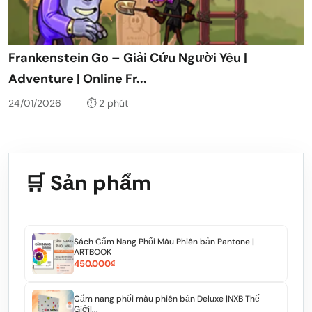
Frankenstein Go – Giải Cứu Người Yêu |
Adventure | Online Fr...
24/01/2026
⏱️ 2 phút
🛒 Sản phẩm
Sách Cẩm Nang Phối Màu Phiên bản Pantone |
ARTBOOK
450.000₫
Cẩm nang phối màu phiên bản Deluxe |NXB Thế
Giới|...