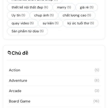
thiết kế nội thất đẹp
marry
giá rẻ
(6)
(5)
(5)
Uy tín
chụp ảnh
chất lượng cao
(5)
(5)
(5)
quay video
sự kiện
ký ức tuổi thơ
(5)
(5)
(5)
Sản phẩm từ dừa
(5)
📁
Chủ đề
Action
(5)
Adventure
(6)
Arcade
(3)
Board Game
(16)