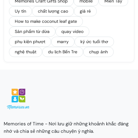
Memories Craft Gifts Shop
mobile
Miền Tây
Uy tín
chất lượng cao
giá rẻ
How to make coconut leaf gate
Sản phẩm từ dừa
quay video
phụ kiện phượt
marry
ký ức tuổi thơ
nghệ thuật
du lịch Bến Tre
chụp ảnh
Memories of Time - Nơi lưu giữ những khoảnh khắc đáng
nhớ và chia sẻ những câu chuyện ý nghĩa.