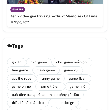
GIẢI TRÍ
Kênh video giải trí và nghệ thuật Memories Of Time
📅 07/10/2017
☁️
Tags
giải trí
mini game
chơi game miễn phí
free game
flash game
game vui
cut the rope
funny game
game flash
game online
game trẻ em
game nhỏ
quà tặng trang trí handmade bằng gỗ dừa
thiết kế nội thất đẹp
decor design