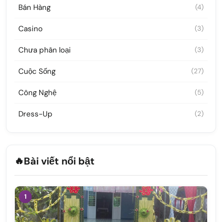
Bán Hàng
(4)
Casino
(3)
Chưa phân loại
(3)
Cuộc Sống
(27)
Công Nghệ
(5)
Dress-Up
(2)
🔥
Bài viết nổi bật
1