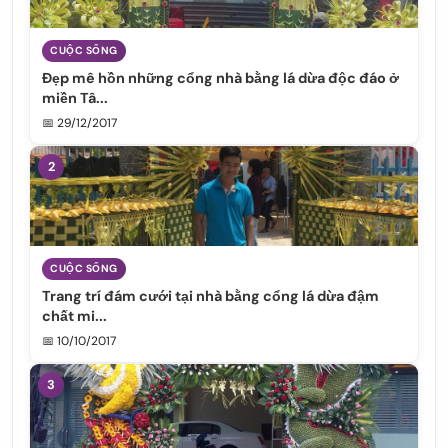
CUỘC SỐNG
Đẹp mê hồn những cổng nhà bằng lá dừa độc đáo ở
miền Tâ...
📅 29/12/2017
2
CUỘC SỐNG
Trang trí đám cưới tại nhà bằng cổng lá dừa đậm
chất mi...
📅 10/10/2017
3