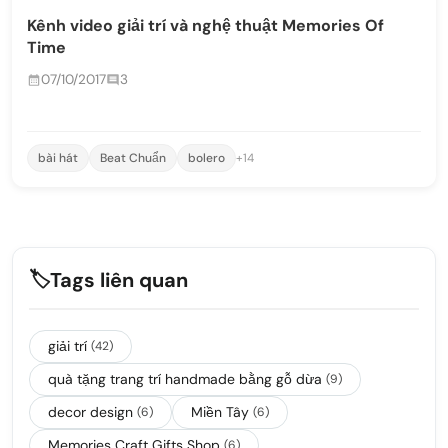
Kênh video giải trí và nghệ thuật Memories Of
Time
07/10/2017
3
bài hát
Beat Chuẩn
bolero
+14
🏷️
Tags liên quan
giải trí
(42)
quà tặng trang trí handmade bằng gỗ dừa
(9)
decor design
Miền Tây
(6)
(6)
Memories Craft Gifts Shop
(6)