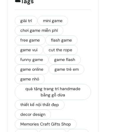
☁️
Tags
giải trí
mini game
chơi game miễn phí
free game
flash game
game vui
cut the rope
funny game
game flash
game online
game trẻ em
game nhỏ
quà tặng trang trí handmade
bằng gỗ dừa
thiết kế nội thất đẹp
decor design
Memories Craft Gifts Shop