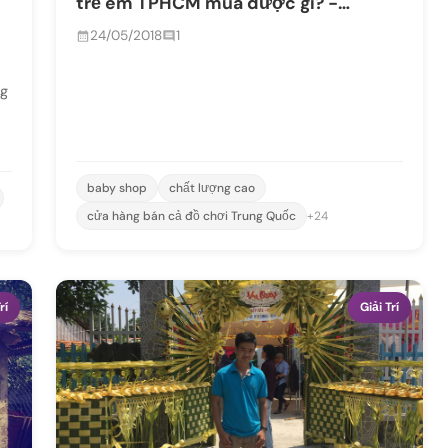
trẻ em TPHCM mua được gì? -
Memories Baby Shop
24/05/2018
1
ng
baby shop
chất lượng cao
cửa hàng bán cả đồ chơi Trung Quốc
+24
rí
Giải Trí