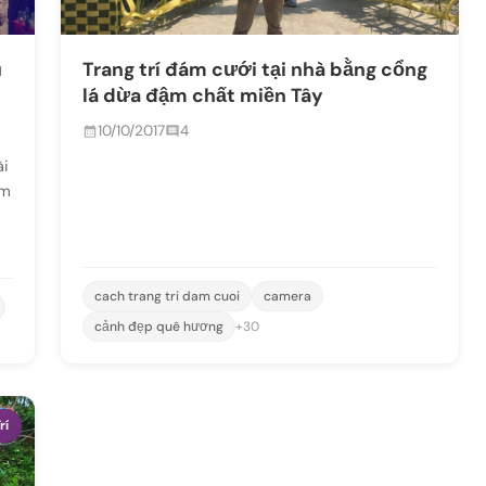
u
Trang trí đám cưới tại nhà bằng cổng
lá dừa đậm chất miền Tây
10/10/2017
4
ài
ểm
cach trang tri dam cuoi
camera
cảnh đẹp quê hương
+30
rí