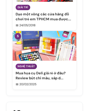
GIẢI TRÍ
Dạo một vòng các cửa hàng đồ
chơi trẻ em TPHCM mua được...
📅 24/05/2018
5
NGHỆ THUẬT
Mua họa cụ Deli giá rẻ ở đâu?
Review bút chì màu, sáp d...
📅 20/02/2025