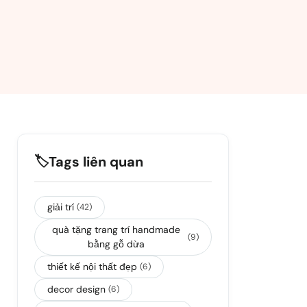
🏷️
Tags liên quan
giải trí
(42)
quà tặng trang trí handmade
(9)
bằng gỗ dừa
thiết kế nội thất đẹp
(6)
decor design
(6)