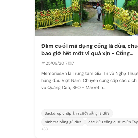
Đám cưới mà dựng cổng lá dừa, ch
bao giờ hết mốt vì quá xịn - Cổng
cưới Miền Tây | Craft Gifts Shop,
25/09/2017
7
decor design, quà tặng trang trí
Memories.vn là Trung tâm Giải Trí và Nghệ Thuậ
handmade
hàng đầu Việt Nam. Chuyên cung cấp các dịch
vụ Quảng Cáo, SEO - Marketin...
Backdrop chụp ảnh cưới bằng lá dừa
bình trà bằng gỗ dừa
các kiểu cổng cưới miền Tây
+33