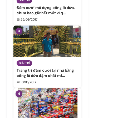
GIẢI TRÍ
Đám cưới mà dựng cổng lá dừa,
chưa bao giờ hết mốt vì q...
📅 25/09/2017
3
GIẢI TRÍ
Trang trí đám cưới tại nhà bằng
cổng lá dừa đậm chất mi...
📅 10/10/2017
4