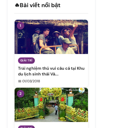
🔥
Bài viết nổi bật
1
GIẢI TRÍ
Trải nghiệm thú vui câu cá tại Khu
du lịch sinh thái Và...
📅 01/03/2018
2