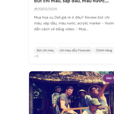
bút chì màu, sáp dầu, màu nước,
acrylic marker - Hướng dẫn cách vẽ
20/02/2025
bằng video
Mua họa cụ Deli giá rẻ ở đâu? Review bút chì
màu, sáp dầu, màu nước, acrylic marker - Hướ
dẫn cách vẽ bằng video - Mua...
Bút chì màu
chì màu dầu Finenolo
Chính hãng
+15
Giải T