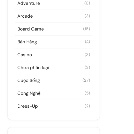
Adventure
(6)
Arcade
(3)
Board Game
(16)
Bán Hàng
(4)
Casino
(3)
Chưa phân loại
(3)
Cuộc Sống
(27)
Công Nghệ
(5)
Dress-Up
(2)