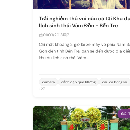
Trải nghiệm thú vui câu cá tại Khu d
lịch sinh thái Vàm Đồn - Bến Tre
01/03/2018
7
Chỉ mất khoảng 3 giờ lái xe máy về phía Nam S
Gòn đến tỉnh Bến Tre, bạn sẽ đến được địa đi
khu du lịch sinh thái Vàm...
camera
cảnh đẹp quê hương
câu cá bông lau
+27
Giải T