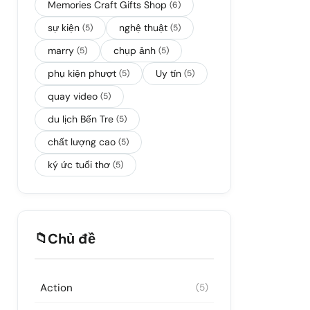
Memories Craft Gifts Shop
(6)
sự kiện
nghệ thuật
(5)
(5)
marry
chụp ảnh
(5)
(5)
phụ kiện phượt
Uy tín
(5)
(5)
quay video
(5)
du lịch Bến Tre
(5)
chất lượng cao
(5)
ký ức tuổi thơ
(5)
📁
Chủ đề
Action
(5)