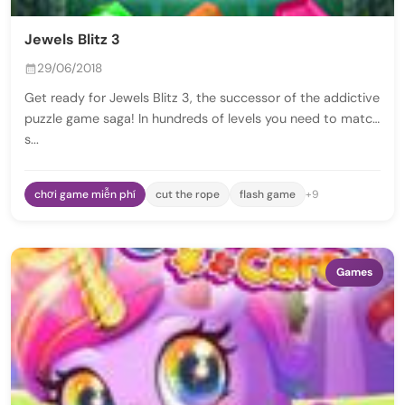
Jewels Blitz 3
29/06/2018
Get ready for Jewels Blitz 3, the successor of the addictive
puzzle game saga! In hundreds of levels you need to match
s...
chơi game miễn phí
cut the rope
flash game
+9
Games