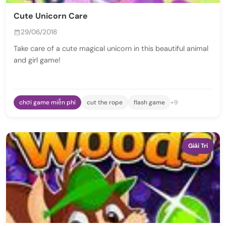
Cute Unicorn Care
29/06/2018
Take care of a cute magical unicorn in this beautiful animal
and girl game!
chơi game miễn phí
cut the rope
flash game
+9
Giải Trí