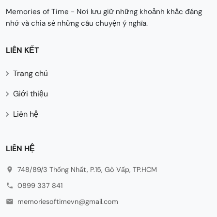
Memories of Time - Nơi lưu giữ những khoảnh khắc đáng
nhớ và chia sẻ những câu chuyện ý nghĩa.
LIÊN KẾT
Trang chủ
Giới thiệu
Liên hệ
LIÊN HỆ
748/89/3 Thống Nhất, P.15, Gò Vấp, TP.HCM
0899 337 841
memoriesoftimevn@gmail.com