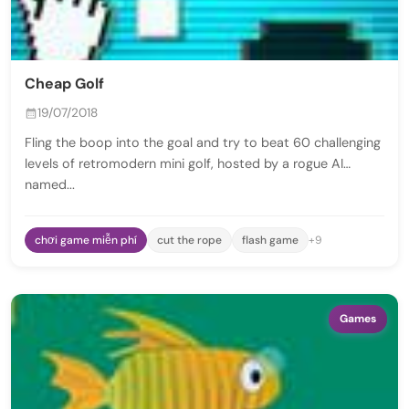
Cheap Golf
19/07/2018
Fling the boop into the goal and try to beat 60 challenging
levels of retromodern mini golf, hosted by a rogue AI
named...
chơi game miễn phí
cut the rope
flash game
+9
Games