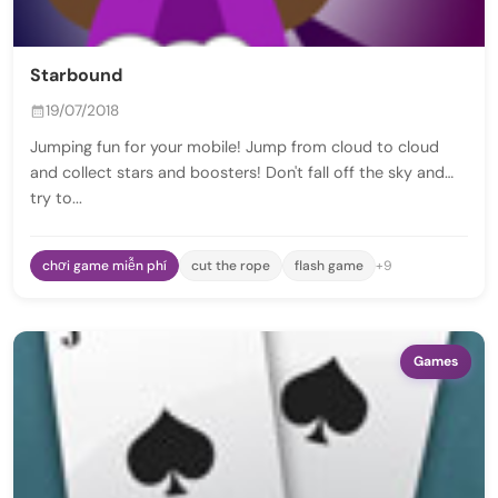
Starbound
19/07/2018
Jumping fun for your mobile! Jump from cloud to cloud
and collect stars and boosters! Don't fall off the sky and
try to...
chơi game miễn phí
cut the rope
flash game
+9
Games