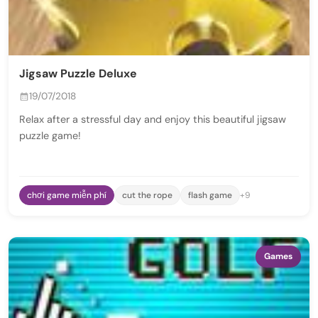
Jigsaw Puzzle Deluxe
19/07/2018
Relax after a stressful day and enjoy this beautiful jigsaw
puzzle game!
chơi game miễn phí
cut the rope
flash game
+9
Games