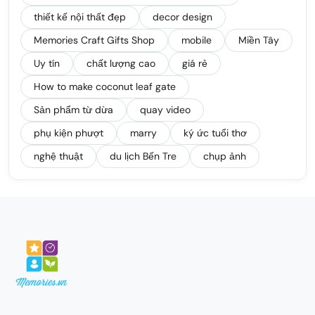
thiết kế nội thất đẹp
decor design
Memories Craft Gifts Shop
mobile
Miền Tây
Uy tín
chất lượng cao
giá rẻ
How to make coconut leaf gate
Sản phẩm từ dừa
quay video
phụ kiện phượt
marry
ký ức tuổi thơ
nghệ thuật
du lịch Bến Tre
chụp ảnh