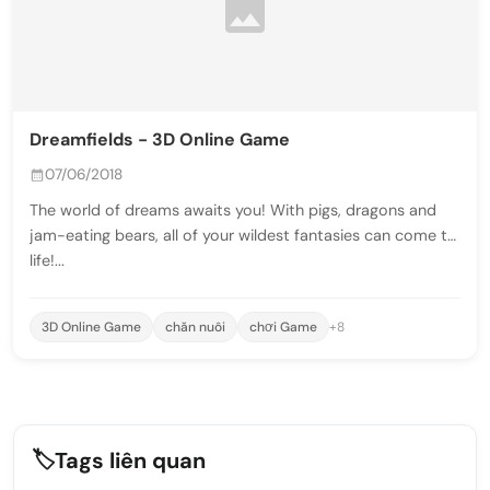
Dreamfields - 3D Online Game
07/06/2018
The world of dreams awaits you! With pigs, dragons and
jam-eating bears, all of your wildest fantasies can come to
life!...
3D Online Game
chăn nuôi
chơi Game
+8
🏷️
Tags liên quan