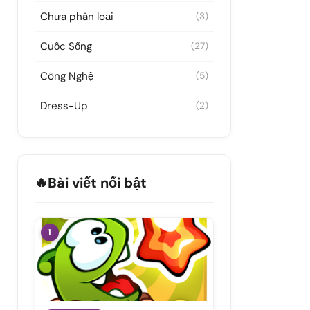
Chưa phân loại
(3)
Cuộc Sống
(27)
Công Nghệ
(5)
Dress-Up
(2)
🔥
Bài viết nổi bật
1