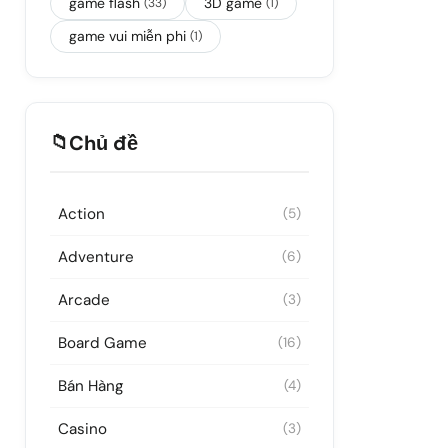
game flash
3D game
(33)
(1)
game vui miễn phi
(1)
📁
Chủ đề
Action
(5)
Adventure
(6)
Arcade
(3)
Board Game
(16)
Bán Hàng
(4)
Casino
(3)