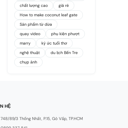
chất lượng cao
giá rẻ
How to make coconut leaf gate
Sản phẩm từ dừa
quay video
phụ kiện phượt
marry
ký ức tuổi thơ
nghệ thuật
du lịch Bến Tre
chụp ảnh
ÊN HỆ
748/89/3 Thống Nhất, P.15, Gò Vấp, TP.HCM