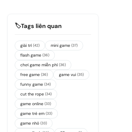
🏷️
Tags liên quan
giải trí
mini game
(42)
(37)
flash game
(36)
chơi game miễn phí
(36)
free game
game vui
(36)
(35)
funny game
(34)
cut the rope
(34)
game online
(33)
game trẻ em
(33)
game nhỏ
(33)