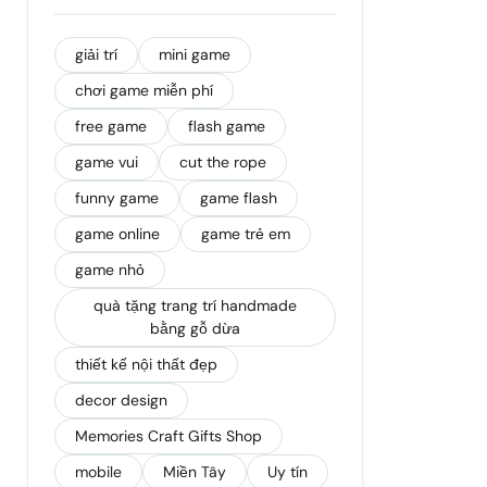
giải trí
mini game
chơi game miễn phí
free game
flash game
game vui
cut the rope
funny game
game flash
game online
game trẻ em
game nhỏ
quà tặng trang trí handmade
bằng gỗ dừa
thiết kế nội thất đẹp
decor design
Memories Craft Gifts Shop
mobile
Miền Tây
Uy tín