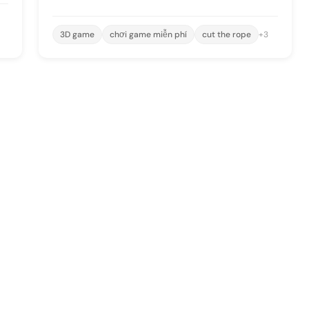
3D game
chơi game miễn phí
cut the rope
+3