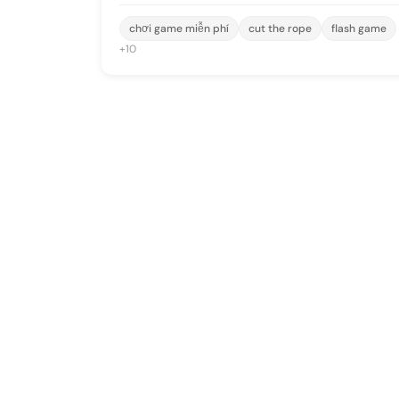
chơi game miễn phí
cut the rope
flash game
+10