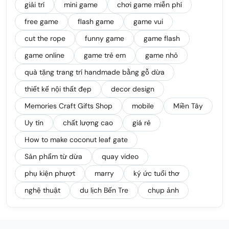
giải trí
mini game
chơi game miễn phí
free game
flash game
game vui
cut the rope
funny game
game flash
game online
game trẻ em
game nhỏ
quà tặng trang trí handmade bằng gỗ dừa
thiết kế nội thất đẹp
decor design
Memories Craft Gifts Shop
mobile
Miền Tây
Uy tín
chất lượng cao
giá rẻ
How to make coconut leaf gate
Sản phẩm từ dừa
quay video
phụ kiện phượt
marry
ký ức tuổi thơ
nghệ thuật
du lịch Bến Tre
chụp ảnh