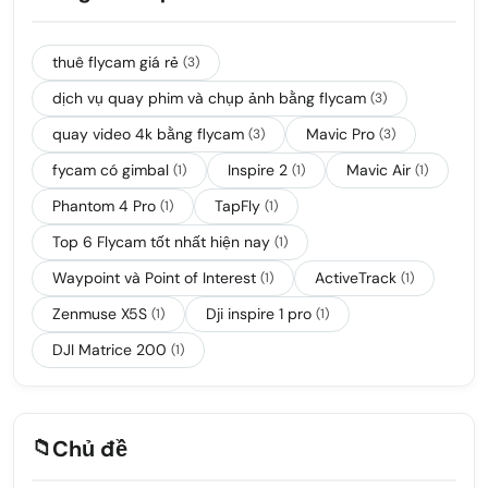
thuê flycam giá rẻ
(3)
dịch vụ quay phim và chụp ảnh bằng flycam
(3)
quay video 4k bằng flycam
Mavic Pro
(3)
(3)
fycam có gimbal
Inspire 2
Mavic Air
(1)
(1)
(1)
Phantom 4 Pro
TapFly
(1)
(1)
Top 6 Flycam tốt nhất hiện nay
(1)
Waypoint và Point of Interest
ActiveTrack
(1)
(1)
Zenmuse X5S
Dji inspire 1 pro
(1)
(1)
DJI Matrice 200
(1)
📁
Chủ đề