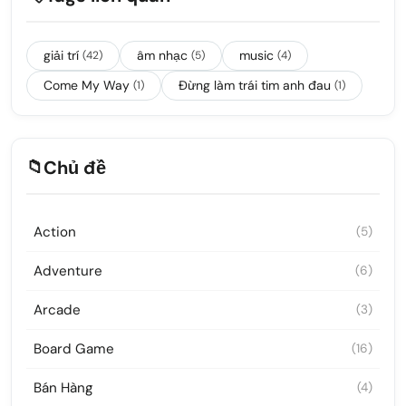
giải trí
âm nhạc
music
(42)
(5)
(4)
Come My Way
Đừng làm trái tim anh đau
(1)
(1)
📁
Chủ đề
Action
(5)
Adventure
(6)
Arcade
(3)
Board Game
(16)
Bán Hàng
(4)