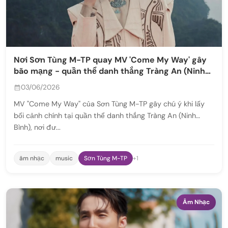
Nơi Sơn Tùng M-TP quay MV 'Come My Way' gây
bão mạng - quần thể danh thắng Tràng An (Ninh
Bình)
03/06/2026
MV "Come My Way" của Sơn Tùng M-TP gây chú ý khi lấy
bối cảnh chính tại quần thể danh thắng Tràng An (Ninh
Bình), nơi đư...
âm nhạc
music
Sơn Tùng M-TP
+1
Âm Nhạc