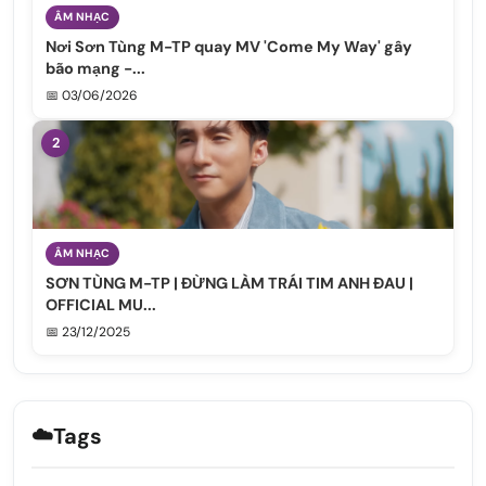
ÂM NHẠC
Nơi Sơn Tùng M-TP quay MV 'Come My Way' gây
bão mạng -...
📅 03/06/2026
2
ÂM NHẠC
SƠN TÙNG M-TP | ĐỪNG LÀM TRÁI TIM ANH ĐAU |
OFFICIAL MU...
📅 23/12/2025
☁️
Tags