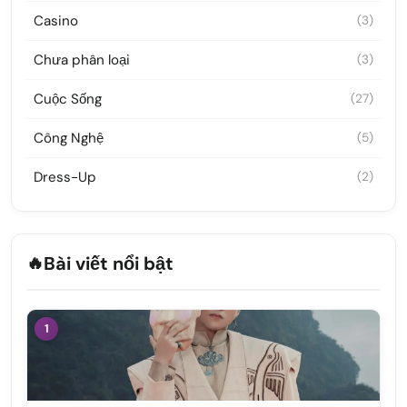
Casino
(3)
Chưa phân loại
(3)
Cuộc Sống
(27)
Công Nghệ
(5)
Dress-Up
(2)
🔥
Bài viết nổi bật
1