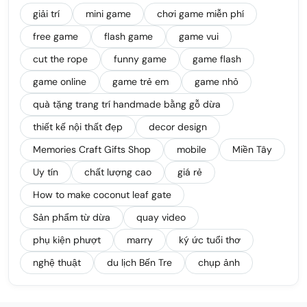
giải trí
mini game
chơi game miễn phí
free game
flash game
game vui
cut the rope
funny game
game flash
game online
game trẻ em
game nhỏ
quà tặng trang trí handmade bằng gỗ dừa
thiết kế nội thất đẹp
decor design
Memories Craft Gifts Shop
mobile
Miền Tây
Uy tín
chất lượng cao
giá rẻ
How to make coconut leaf gate
Sản phẩm từ dừa
quay video
phụ kiện phượt
marry
ký ức tuổi thơ
nghệ thuật
du lịch Bến Tre
chụp ảnh