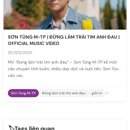
SƠN TÙNG M-TP | ĐỪNG LÀM TRÁI TIM ANH ĐAU |
OFFICIAL MUSIC VIDEO
23/12/2025
MV “Đừng làm trái tim anh đau” – Sơn Tùng M-TP kể một
câu chuyện tình buồn, nhiều day dứt và nuối tiếc: Sơn Tùng
vào vai...
Sơn Tùng M-TP
Đừng làm trái tim anh đau
giải trí
+1
🏷️
Tags liên quan