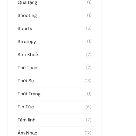
Quà tặng
(1)
Shooting
(1)
Sports
(5)
Strategy
(1)
Sức Khoẻ
(7)
Thể Thao
(7)
Thời Sự
(13)
Thời Trang
(1)
Tin Tức
(6)
Tâm linh
(2)
Âm Nhạc
(12)