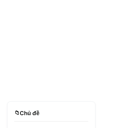
📁
Chủ đề