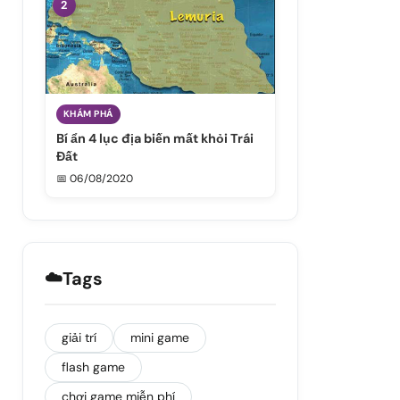
2
KHÁM PHÁ
Bí ẩn 4 lục địa biến mất khỏi Trái
Đất
📅 06/08/2020
☁️
Tags
giải trí
mini game
flash game
chơi game miễn phí