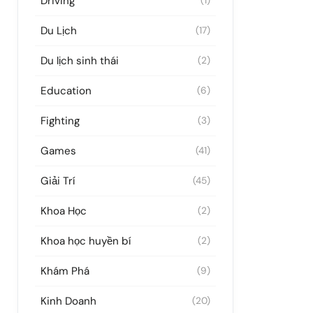
Driving
(1)
Du Lịch
(17)
Du lịch sinh thái
(2)
Education
(6)
Fighting
(3)
Games
(41)
Giải Trí
(45)
Khoa Học
(2)
Khoa học huyền bí
(2)
Khám Phá
(9)
Kinh Doanh
(20)