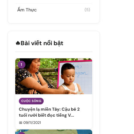
Ẩm Thực
(5)
🔥
Bài viết nổi bật
1
CUỘC SỐNG
Chuyện lạ miền Tây: Cậu bé 2
tuổi rưỡi biết đọc tiếng V...
📅 09/11/2021