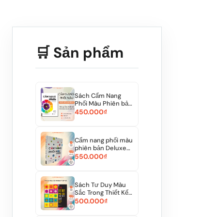
🛒 Sản phẩm
Sách Cẩm Nang
Phối Màu Phiên bản
Pantone | ARTBOOK
450.000₫
Cẩm nang phối màu
phiên bản Deluxe
|NXB Thế Giới|...
550.000₫
Sách Tư Duy Màu
Sắc Trong Thiết Kế -
Hướng Dẫn Dùn...
500.000₫