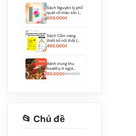
Sách Nguyên lý phổ
quát về màu sắc |
NXB Thế Giới...
550.000₫
Sách Cẩm nang
thiết kế nội thất |
ARTBOOK
495.000₫
-50%
Bánh trung thu
healthy ít ngọt
150gr, dùng đường
80.000₫
160.000₫
t...
📂 Chủ đề