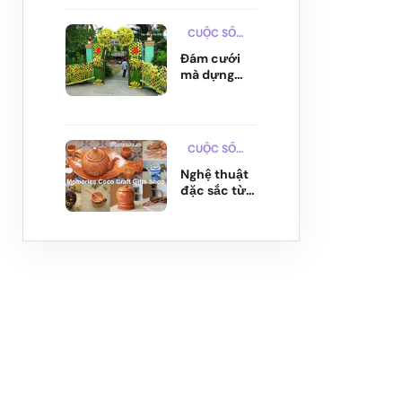
thái Vàm
Đồn...
CUỘC SỐNG
Đám cưới
mà dựng
cổng lá dừa,
chưa bao
giờ hết mốt
vì quá xị...
CUỘC SỐNG
Nghệ thuật
đặc sắc từ
thân cây
dừa ở Bến
Tre không
phải ai c...