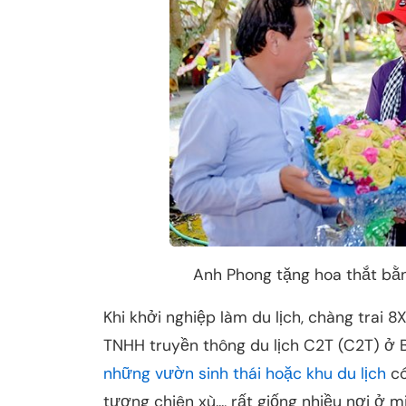
Anh Phong tặng hoa thắt bằng
Khi khởi nghiệp làm du lịch, chàng trai
TNHH truyền thông du lịch C2T (C2T) ở 
những vườn sinh thái hoặc khu du lịch
có
tượng chiên xù..., rất giống nhiều nơi ở 