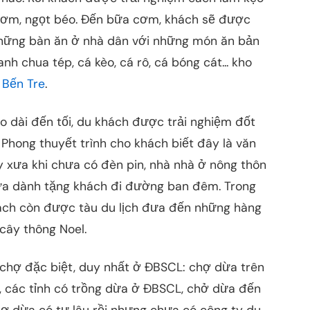
hơm, ngọt béo. Đến bữa cơm, khách sẽ được
 những bàn ăn ở nhà dân với những món ăn bản
h chua tép, cá kèo, cá rô, cá bóng cát... kho
 Bến Tre
.
éo dài đến tối, du khách được trải nghiệm đốt
 Phong thuyết trình cho khách biết đây là văn
 xưa khi chưa có đèn pin, nhà nhà ở nông thôn
dừa dành tặng khách đi đường ban đêm. Trong
hách còn được tàu du lịch đưa đến những hàng
ây thông Noel.
chợ đặc biệt, duy nhất ở ĐBSCL: chợ dừa trên
 các tỉnh có trồng dừa ở ĐBSCL, chở dừa đến
hợ dừa có tự lâu rồi nhưng chưa có công ty du