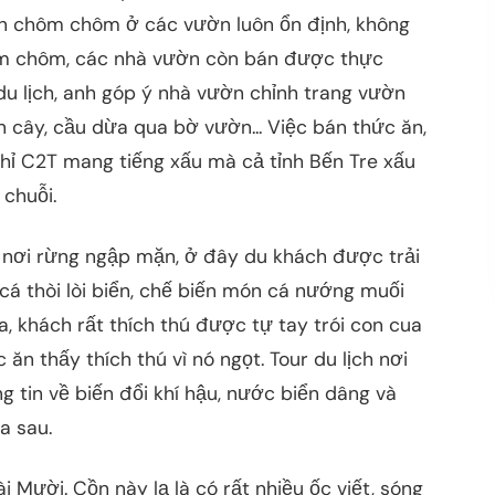
án chôm chôm ở các vườn luôn ổn định, không
hôm chôm, các nhà vườn còn bán được thực
u lịch, anh góp ý nhà vườn chỉnh trang vườn
án cây, cầu dừa qua bờ vườn... Việc bán thức ăn,
hỉ C2T mang tiếng xấu mà cả tỉnh Bến Tre xấu
 chuỗi.
ch nơi rừng ngập mặn, ở đây du khách được trải
cá thòi lòi biển, chế biến món cá nướng muối
a, khách rất thích thú được tự tay trói con cua
ăn thấy thích thú vì nó ngọt. Tour du lịch nơi
tin về biến đổi khí hậu, nước biển dâng và
a sau.
i Mười. Cồn này lạ là có rất nhiều ốc viết, sóng