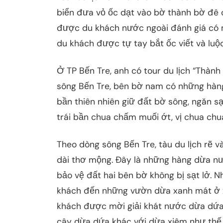
biển đưa vỏ ốc dạt vào bờ thành bờ đê 
được du khách nước ngoài đánh giá có m
du khách được tự tay bắt ốc viết và luộc 
Ở TP Bến Tre, anh có tour du lịch “Thành
sông Bến Tre, bên bờ nam có những hàng
bần thiên nhiên giữ đất bờ sông, ngăn s
trái bần chua chấm muối ớt, vị chua chu
Theo dòng sông Bến Tre, tàu du lịch rẽ 
dài thơ mộng. Đây là những hàng dừa n
bảo vệ đất hai bên bờ không bị sạt lở.
khách đến những vườn dừa xanh mát ở 
khách được mời giải khát nước dừa dứa
cây dừa dứa khác với dừa xiêm như thế 