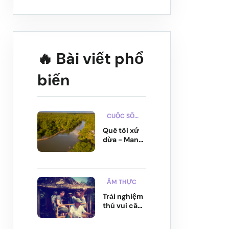
🔥 Bài viết phổ
biến
CUỘC SỐNG
Quê tôi xứ
dừa - Mang
đậm nét
đẹp dân
gian từ
phong cảnh
ẨM THỰC
cho...
Trải nghiệm
thú vui câu
cá tại Khu
du lịch sinh