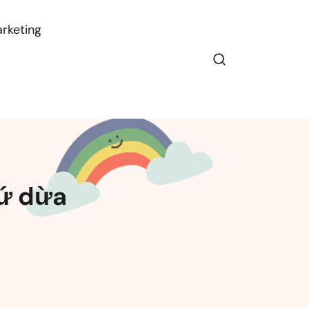
rketing
xứ dừa