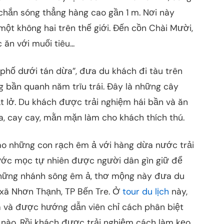
chắn sóng thẳng hàng cao gần 1 m. Nơi này
ột không hai trên thế giới. Đến cồn Chài Mười,
ăn với muối tiêu...
 phố dưới tán dừa”, đưa du khách đi tàu trên
 bần quanh năm trĩu trái. Đây là những cây
ạt lở. Du khách được trải nghiệm hái bần và ăn
a, cay cay, mằn mặn làm cho khách thích thú.
vào những con rạch êm ả với hàng dừa nước trải
ước mọc tự nhiên được người dân gìn giữ để
 Những nhánh sông êm ả, thơ mộng này đưa du
xã Nhơn Thạnh, TP Bến Tre. Ở
tour du lịch
này,
 và được hướng dẫn viên chỉ cách phân biệt
nào. Rồi khách được trải nghiệm cách làm kẹo