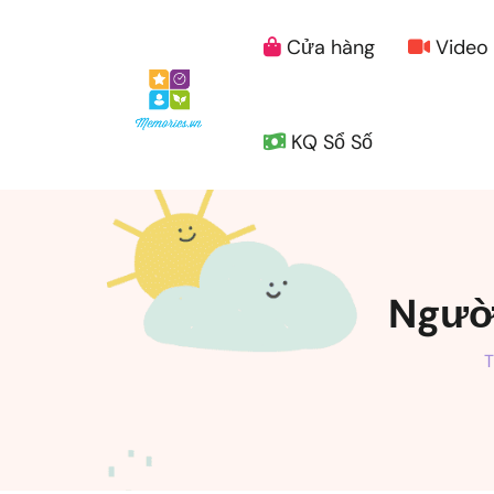
Cửa hàng
Video
KQ Sổ Số
Người
T