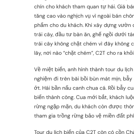
chín cho khách tham quan tự hái. Giá b
tăng cao vào nghịch vụ vì ngoài bán c
phẩm cho du khách. Khi xây dựng vườn d
trái cây, đầu tư bàn ăn, ghế ngồi dưới t
trái cây không chặt chém vì đây không c
lây, nơi nào “chặt chém”, C2T cho ra khỏi
Về miệt biển, anh hình thành tour du lị
nghiệm đi trên bãi bồi bùn mát mịn, bẫy 
ớt. Hái bần nấu canh chua cá. Rồi bẫy cu
biển thành công. Cua mới bắt, khách luộc 
rừng ngập mặn, du khách còn được thông 
tham gia trồng rừng bảo vệ miền đất phí
Tour du lịch biển của C2T còn có cồn Chà