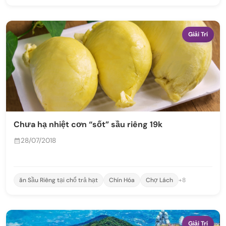
Giải Trí
Chưa hạ nhiệt cơn “sốt” sầu riêng 19k
28/07/2018
ăn Sầu Riêng tại chổ trả hạt
Chín Hóa
Chợ Lách
+8
Giải Trí