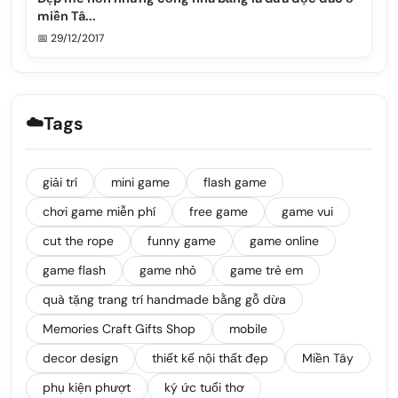
miền Tâ...
📅 29/12/2017
☁️
Tags
giải trí
mini game
flash game
chơi game miễn phí
free game
game vui
cut the rope
funny game
game online
game flash
game nhỏ
game trẻ em
quà tặng trang trí handmade bằng gỗ dừa
Memories Craft Gifts Shop
mobile
decor design
thiết kế nội thất đẹp
Miền Tây
phụ kiện phượt
ký ức tuổi thơ