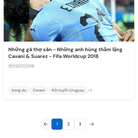
Những gã thợ săn - Những anh hùng thầm lặng
Cavani & Suarez - Fifa Worldcup 2018
03/07/2018
bong da
Cavani
Đội tuyển Uruguay
+6
1
2
3