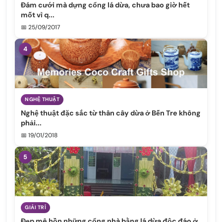
Đám cưới mà dựng cổng lá dừa, chưa bao giờ hết
mốt vì q...
📅 25/09/2017
4
NGHỆ THUẬT
Nghệ thuật đặc sắc từ thân cây dừa ở Bến Tre không
phải...
📅 19/01/2018
5
GIẢI TRÍ
Đẹp mê hồn những cổng nhà bằng lá dừa độc đáo ở