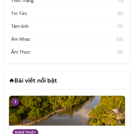
Thời Trang
(1)
Tin Tức
(6)
Tâm linh
(2)
Âm Nhạc
(12)
Ẩm Thực
(5)
🔥
Bài viết nổi bật
1
NGHỆ THUẬT