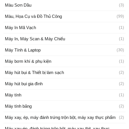
Màu Sơn Dầu
(3)
Màu, Họa Cụ và Đồ Thủ Công
(99)
Máy In Mã Vạch
(1)
Máy In, Máy Scan & Máy Chiếu
(1)
Máy Tính & Laptop
(30)
Máy bơm khí & phụ kiện
(1)
Máy hút bụi & Thiết bị làm sạch
(2)
Máy hút bụi gia đình
(2)
Máy tính
(1)
Máy tính bảng
(2)
Máy xay, ép, máy đánh trứng trộn bột, máy xay thực phẩm
(2)
Máy xay-ép, đánh trứng trộn bột, máy xay thịt, xay thực