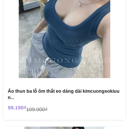
Áo thun ba lỗ ôm thắt eo dáng dài kimcuongsokiuu
n...
99.190₫
109.000₫