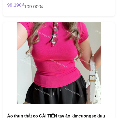
99.190₫
109.000₫
Áo thun thắt eo CẢI TIẾN tay áo kimcuongsokiuu