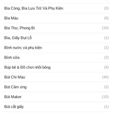
Bìa Còng, Bìa Lưu Trữ Và Phụ Kiện
(2)
Bìa Màu
(6)
Bìa Thư, Phong Bì
(10)
Bìa, Giấy Đụt Lỗ
(1)
Bình nước và phụ kiện
(1)
Bình sữa
(2)
Búp bê & Đồ chơi nhồi bông
(4)
Bút Chì Màu
(40)
Bút Cảm ứng
(2)
Bút Maker
(10)
Bút cắt giấy
(1)