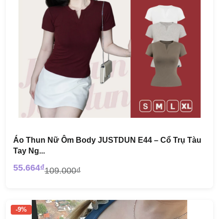
Áo Thun Nữ Ôm Body JUSTDUN E44 – Cổ Trụ Tàu
Tay Ng...
55.664₫
109.000₫
-9%