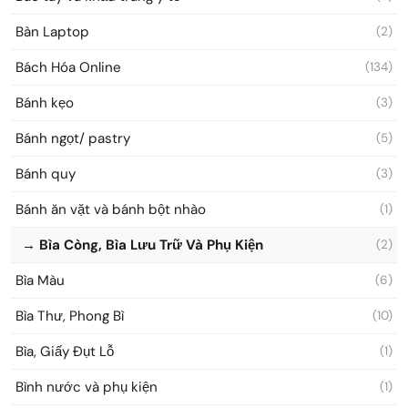
Bàn Laptop
(2)
Bách Hóa Online
(134)
Bánh kẹo
(3)
Bánh ngọt/ pastry
(5)
Bánh quy
(3)
Bánh ăn vặt và bánh bột nhào
(1)
→ Bìa Còng, Bìa Lưu Trữ Và Phụ Kiện
(2)
Bìa Màu
(6)
Bìa Thư, Phong Bì
(10)
Bìa, Giấy Đụt Lỗ
(1)
Bình nước và phụ kiện
(1)