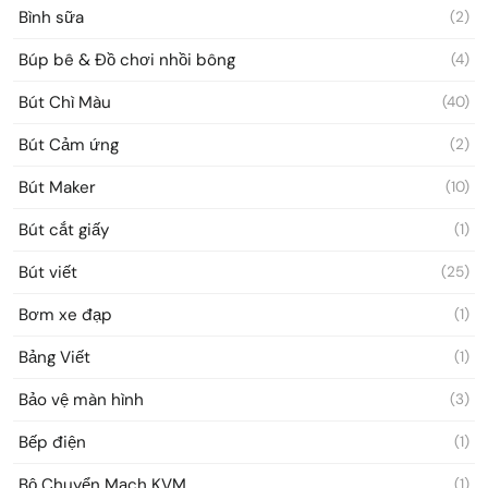
Bình sữa
(2)
Búp bê & Đồ chơi nhồi bông
(4)
Bút Chì Màu
(40)
Bút Cảm ứng
(2)
Bút Maker
(10)
Bút cắt giấy
(1)
Bút viết
(25)
Bơm xe đạp
(1)
Bảng Viết
(1)
Bảo vệ màn hình
(3)
Bếp điện
(1)
Bộ Chuyển Mạch KVM
(1)