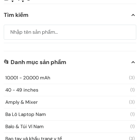
Tìm kiếm
📂 Danh mục sản phẩm
10.001 - 20.000 mAh
(3)
40 - 49 inches
(1)
Amply & Mixer
(3)
Ba Lô Laptop Nam
(1)
Balo & Túi Ví Nam
(1)
Bao tay và khẩu trang y tế
(3)