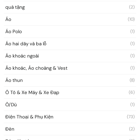
quà tặng
(2)
Áo
(10)
Áo Polo
(1)
Áo hai dây và ba lỗ
(1)
Áo khoác ngoài
(1)
Áo khoác, Áo choàng & Vest
(1)
Áo thun
(8)
Ô Tô & Xe Máy & Xe Đạp
(6)
Ô/Dù
(1)
Điện Thoại & Phụ Kiện
(73)
Đèn
(2)