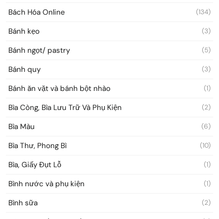
Bách Hóa Online
(134)
Bánh kẹo
(3)
Bánh ngọt/ pastry
(5)
Bánh quy
(3)
Bánh ăn vặt và bánh bột nhào
(1)
Bìa Còng, Bìa Lưu Trữ Và Phụ Kiện
(2)
Bìa Màu
(6)
Bìa Thư, Phong Bì
(10)
Bìa, Giấy Đụt Lỗ
(1)
Bình nước và phụ kiện
(1)
Bình sữa
(2)