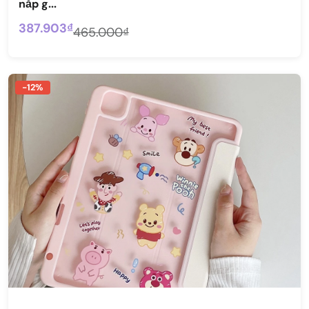
nắp g...
387.903₫
465.000₫
-12%