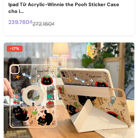
Ipad Từ Acrylic-Winnie the Pooh Sticker Case
cho i...
239.760₫
272.160₫
-17%