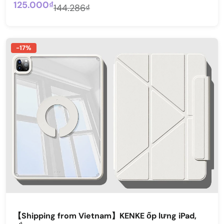
125.000₫
144.286₫
-17%
【Shipping from Vietnam】KENKE ốp lưng iPad,