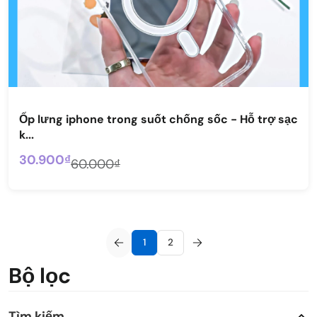
Ốp lưng iphone trong suốt chống sốc - Hỗ trợ sạc
k...
30.900₫
60.000₫
1
2
Bộ lọc
Tìm kiếm