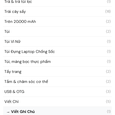
Trà & trà túi lọc
(1)
Trái cây sấy
(18)
Trên 20.000 mAh
(2)
Túi
(2)
Túi Ví Nữ
(1)
Túi Đựng Laptop Chống Sốc
(1)
Túi, màng bọc thực phẩm
(1)
Tẩy trang
(2)
Tắm & chăm sóc cơ thể
(2)
USB & OTG
(3)
Viết Chì
(5)
→ Viết Ghi Chú
(1)