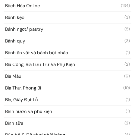
Bách Hóa Online
(134)
Bánh kẹo
(3)
Bánh ngọt/ pastry
(5)
Bánh quy
(3)
Bánh ăn vặt và bánh bột nhào
(1)
Bìa Còng, Bìa Lưu Trữ Và Phụ Kiện
(2)
Bìa Màu
(6)
Bìa Thư, Phong Bì
(10)
Bìa, Giấy Đụt Lỗ
(1)
Bình nước và phụ kiện
(1)
Bình sữa
(2)
Búp bê & Đồ chơi nhồi bông
(4)