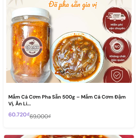
Mắm Cá Cơm Pha Sẵn 500g – Mắm Cá Cơm Đậm
Vị, Ăn Li...
60.720₫
69.000₫