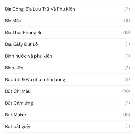
Bìa Còng, Bìa Lưu Trữ Và Phụ Kiện
(2)
Bìa Màu
(6)
Bìa Thư, Phong Bì
(10)
Bìa, Giấy Đụt Lỗ
(1)
Bình nước và phụ kiện
(1)
Bình sữa
(2)
Búp bê & Đồ chơi nhồi bông
(4)
Bút Chì Màu
(40)
Bút Cảm ứng
(2)
Bút Maker
(10)
Bút cắt giấy
(1)