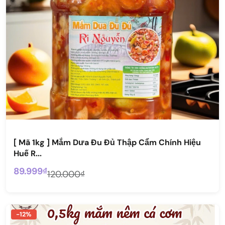
[ Mã 1kg ] Mắm Dưa Đu Đủ Thập Cẩm Chính Hiệu
Huế R...
89.999₫
120.000₫
-12%