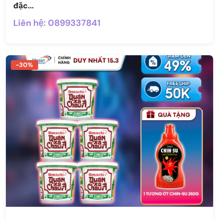
đặc...
Liên hệ: 0899337841
-30%