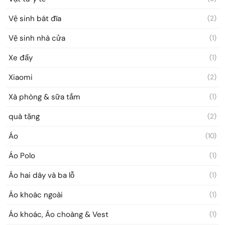
Vệ sinh bát đĩa
(2)
Vệ sinh nhà cửa
(1)
Xe đẩy
(1)
Xiaomi
(2)
Xà phòng & sữa tắm
(1)
quà tặng
(2)
Áo
(10)
Áo Polo
(1)
Áo hai dây và ba lỗ
(1)
Áo khoác ngoài
(1)
Áo khoác, Áo choàng & Vest
(1)