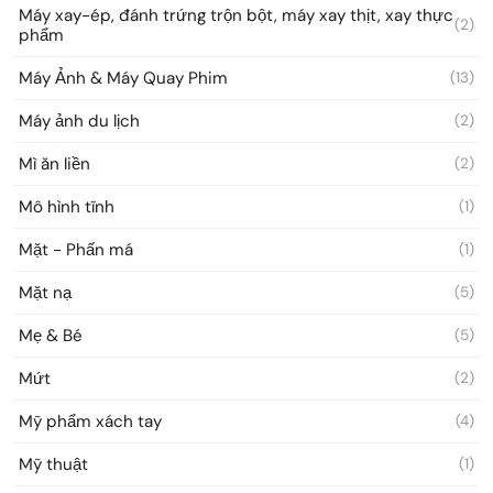
Máy xay-ép, đánh trứng trộn bột, máy xay thịt, xay thực
(2)
phẩm
Máy Ảnh & Máy Quay Phim
(13)
Máy ảnh du lịch
(2)
Mì ăn liền
(2)
Mô hình tĩnh
(1)
Mặt - Phấn má
(1)
Mặt nạ
(5)
Mẹ & Bé
(5)
Mứt
(2)
Mỹ phẩm xách tay
(4)
Mỹ thuật
(1)