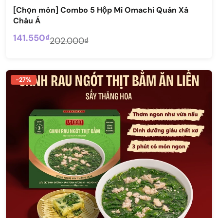
[Chọn món] Combo 5 Hộp Mì Omachi Quán Xá
Châu Á
141.550₫
202.000₫
-27%