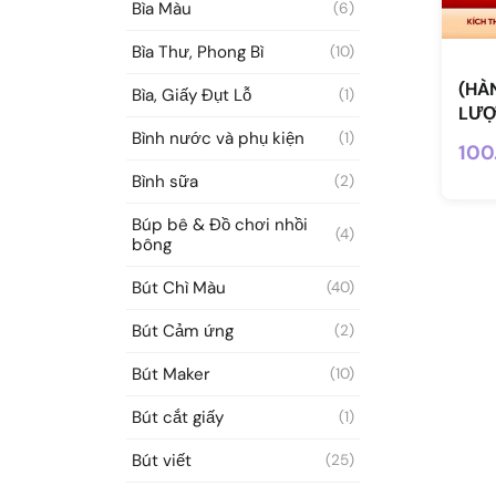
Bìa Màu
(6)
Bìa Thư, Phong Bì
(10)
(HÀ
Bìa, Giấy Đụt Lỗ
(1)
LƯỢ
cấp 
Bình nước và phụ kiện
(1)
100
Bình sữa
(2)
Búp bê & Đồ chơi nhồi
(4)
bông
Bút Chì Màu
(40)
Bút Cảm ứng
(2)
Bút Maker
(10)
Bút cắt giấy
(1)
Bút viết
(25)