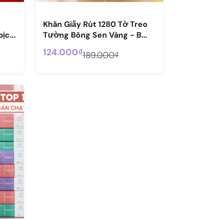
Khăn Giấy Rút 1280 Tờ Treo
ịc...
Tường Bông Sen Vàng - B...
124.000₫
189.000₫