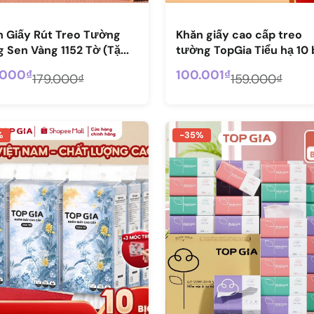
n Giấy Rút Treo Tường
Khăn giấy cao cấp treo
 Sen Vàng 1152 Tờ (Tặ...
tường TopGia Tiểu hạ 10 b
.000₫
100.001₫
179.000₫
159.000₫
%
-35%