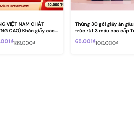
NG VIỆT NAM CHẤT
Thùng 30 gói giấy ăn gấu
NG CAO) Khăn giấy cao
trúc rút 3 màu cao cấp To
M...
.001₫
65.001₫
189.000₫
100.000₫