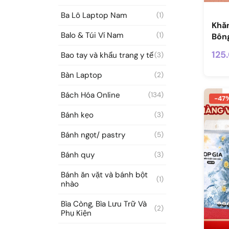
Ba Lô Laptop Nam
(1)
Khă
Balo & Túi Ví Nam
(1)
Bông
125
Bao tay và khẩu trang y tế
(3)
Bàn Laptop
(2)
Bách Hóa Online
(134)
-47
Bánh kẹo
(3)
Bánh ngọt/ pastry
(5)
Bánh quy
(3)
Bánh ăn vặt và bánh bột
(1)
nhào
Bìa Còng, Bìa Lưu Trữ Và
(2)
Phụ Kiện