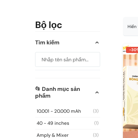
Bộ lọc
Hiển 
Tìm kiếm
-30
📂 Danh mục sản
phẩm
10.001 - 20.000 mAh
(3)
40 - 49 inches
(1)
Amply & Mixer
(3)