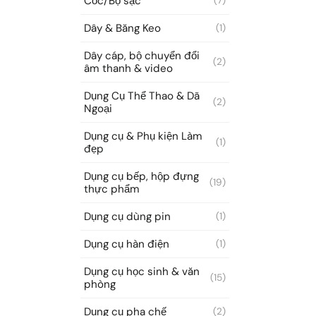
Cốc/Bộ sạc
(7)
Dây & Băng Keo
(1)
Dây cáp, bộ chuyển đổi
(2)
âm thanh & video
Dụng Cụ Thể Thao & Dã
(2)
Ngoại
Dụng cụ & Phụ kiện Làm
(1)
đẹp
Dụng cụ bếp, hộp đựng
(19)
thực phẩm
Dụng cụ dùng pin
(1)
Dụng cụ hàn điện
(1)
Dụng cụ học sinh & văn
(15)
phòng
Dụng cụ pha chế
(2)