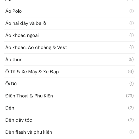
Áo Polo
(1)
Áo hai dây và ba lỗ
(1)
Áo khoác ngoài
(1)
Áo khoác, Áo choàng & Vest
(1)
Áo thun
(8)
Ô Tô & Xe Máy & Xe Đạp
(6)
Ô/Dù
(1)
Điện Thoại & Phụ Kiện
(73)
Đèn
(2)
Đèn dây tóc
(2)
Đèn flash và phụ kiện
(1)