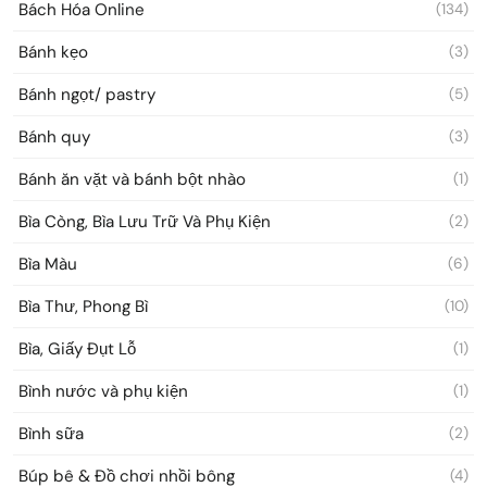
Bách Hóa Online
(134)
Bánh kẹo
(3)
Bánh ngọt/ pastry
(5)
Bánh quy
(3)
Bánh ăn vặt và bánh bột nhào
(1)
Bìa Còng, Bìa Lưu Trữ Và Phụ Kiện
(2)
Bìa Màu
(6)
Bìa Thư, Phong Bì
(10)
Bìa, Giấy Đụt Lỗ
(1)
Bình nước và phụ kiện
(1)
Bình sữa
(2)
Búp bê & Đồ chơi nhồi bông
(4)