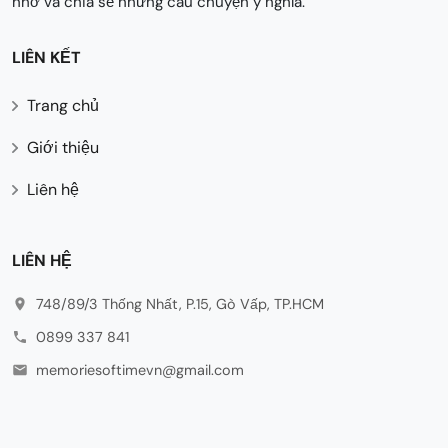
nhớ và chia sẻ những câu chuyện ý nghĩa.
LIÊN KẾT
Trang chủ
Giới thiệu
Liên hệ
LIÊN HỆ
748/89/3 Thống Nhất, P.15, Gò Vấp, TP.HCM
0899 337 841
memoriesoftimevn@gmail.com