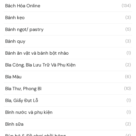
Bách Hóa Online
(134)
Bánh kẹo
(3)
Bánh ngọt/ pastry
(5)
Bánh quy
(3)
Bánh ăn vặt và bánh bột nhào
(1)
Bìa Còng, Bìa Lưu Trữ Và Phụ Kiện
(2)
Bìa Màu
(6)
Bìa Thư, Phong Bì
(10)
Bìa, Giấy Đụt Lỗ
(1)
Bình nước và phụ kiện
(1)
Bình sữa
(2)
Búp bê & Đồ chơi nhồi bông
(4)