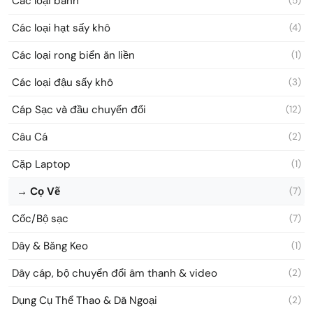
Các loại bánh
(5)
Các loại hạt sấy khô
(4)
Các loại rong biển ăn liền
(1)
Các loại đậu sấy khô
(3)
Cáp Sạc và đầu chuyển đổi
(12)
Câu Cá
(2)
Cặp Laptop
(1)
→ Cọ Vẽ
(7)
Cốc/Bộ sạc
(7)
Dây & Băng Keo
(1)
Dây cáp, bộ chuyển đổi âm thanh & video
(2)
Dụng Cụ Thể Thao & Dã Ngoại
(2)