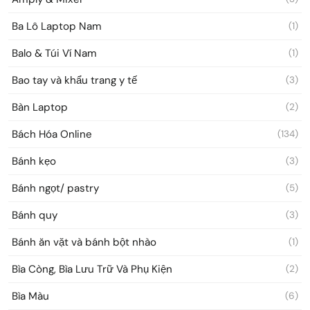
Ba Lô Laptop Nam
(1)
Balo & Túi Ví Nam
(1)
Bao tay và khẩu trang y tế
(3)
Bàn Laptop
(2)
Bách Hóa Online
(134)
Bánh kẹo
(3)
Bánh ngọt/ pastry
(5)
Bánh quy
(3)
Bánh ăn vặt và bánh bột nhào
(1)
Bìa Còng, Bìa Lưu Trữ Và Phụ Kiện
(2)
Bìa Màu
(6)