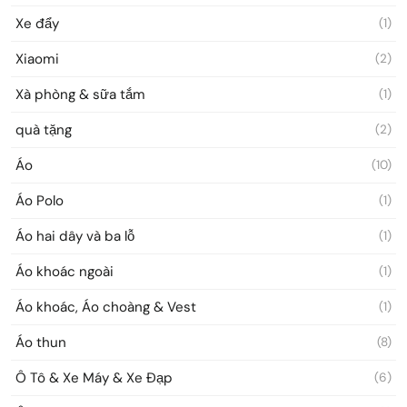
Xe đẩy
(1)
Xiaomi
(2)
Xà phòng & sữa tắm
(1)
quà tặng
(2)
Áo
(10)
Áo Polo
(1)
Áo hai dây và ba lỗ
(1)
Áo khoác ngoài
(1)
Áo khoác, Áo choàng & Vest
(1)
Áo thun
(8)
Ô Tô & Xe Máy & Xe Đạp
(6)