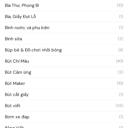
Bìa Thư, Phong Bì
(10)
Bìa, Giấy Đụt Lỗ
(1)
Bình nước và phụ kiện
(1)
Bình sữa
(2)
Búp bê & Đồ chơi nhồi bông
(4)
Bút Chì Màu
(40)
Bút Cảm ứng
(2)
Bút Maker
(10)
Bút cắt giấy
(1)
Bút viết
(25)
Bơm xe đạp
(1)
Bảng Viết
(1)