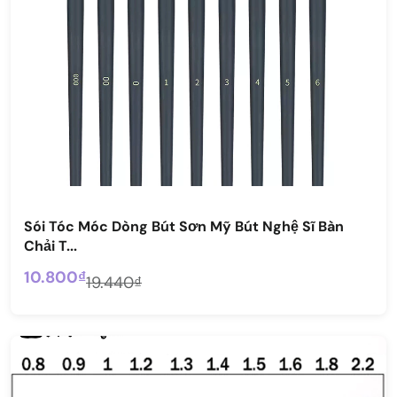
Sói Tóc Móc Dòng Bút Sơn Mỹ Bút Nghệ Sĩ Bàn
Chải T...
10.800₫
19.440₫