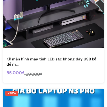
Kệ màn hình máy tính LED sạc không dây USB kệ
để m...
85.000₫
169.000₫
-38%