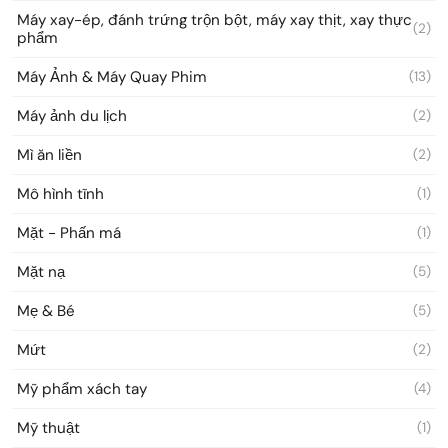
Máy xay-ép, đánh trứng trộn bột, máy xay thịt, xay thực
(2)
phẩm
Máy Ảnh & Máy Quay Phim
(13)
Máy ảnh du lịch
(2)
Mì ăn liền
(2)
Mô hình tĩnh
(1)
Mặt - Phấn má
(1)
Mặt nạ
(5)
Mẹ & Bé
(5)
Mứt
(2)
Mỹ phẩm xách tay
(4)
Mỹ thuật
(1)