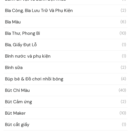
Bìa Còng, Bìa Lưu Trữ Và Phụ Kiện
(2)
Bìa Màu
(6)
Bìa Thư, Phong Bì
(10)
Bìa, Giấy Đụt Lỗ
(1)
Bình nước và phụ kiện
(1)
Bình sữa
(2)
Búp bê & Đồ chơi nhồi bông
(4)
Bút Chì Màu
(40)
Bút Cảm ứng
(2)
Bút Maker
(10)
Bút cắt giấy
(1)