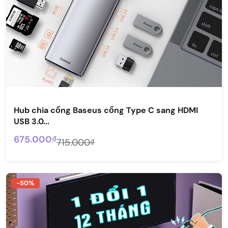
Hub chia cổng Baseus cổng Type C sang HDMI
USB 3.0...
675.000₫
715.000₫
-50%