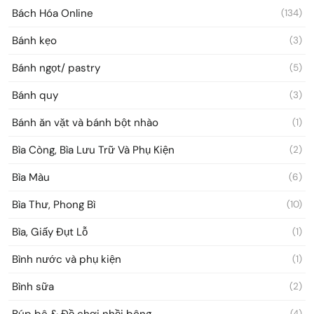
Bách Hóa Online
(134)
Bánh kẹo
(3)
Bánh ngọt/ pastry
(5)
Bánh quy
(3)
Bánh ăn vặt và bánh bột nhào
(1)
Bìa Còng, Bìa Lưu Trữ Và Phụ Kiện
(2)
Bìa Màu
(6)
Bìa Thư, Phong Bì
(10)
Bìa, Giấy Đụt Lỗ
(1)
Bình nước và phụ kiện
(1)
Bình sữa
(2)
Búp bê & Đồ chơi nhồi bông
(4)