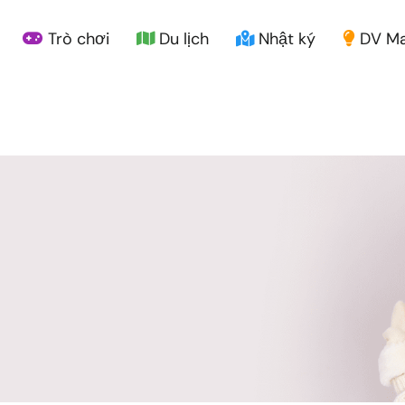
Trò chơi
Du lịch
Nhật ký
DV Ma