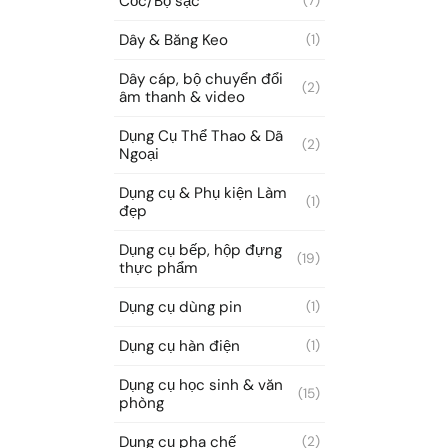
Cốc/Bộ sạc
(7)
Dây & Băng Keo
(1)
Dây cáp, bộ chuyển đổi
(2)
âm thanh & video
Dụng Cụ Thể Thao & Dã
(2)
Ngoại
Dụng cụ & Phụ kiện Làm
(1)
đẹp
Dụng cụ bếp, hộp đựng
(19)
thực phẩm
Dụng cụ dùng pin
(1)
Dụng cụ hàn điện
(1)
Dụng cụ học sinh & văn
(15)
phòng
Dụng cụ pha chế
(2)