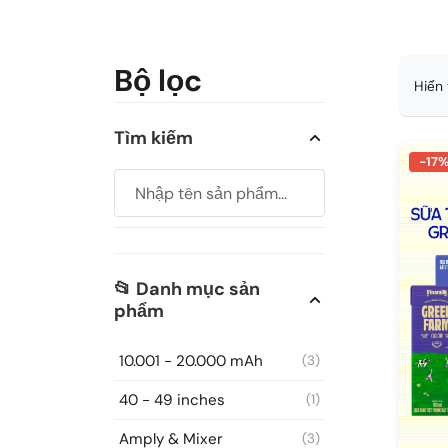
Bộ lọc
Hiển 
Tìm kiếm
-17
📂 Danh mục sản
phẩm
10.001 - 20.000 mAh
(3)
40 - 49 inches
(1)
Amply & Mixer
(3)