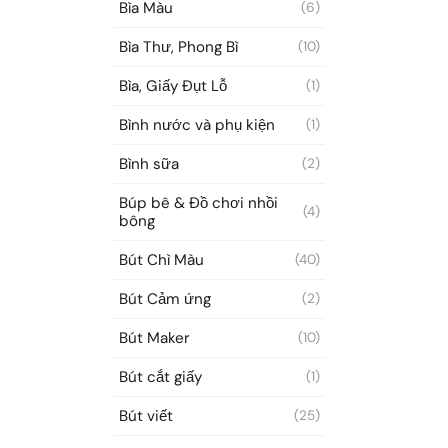
Bìa Màu
(6)
Bìa Thư, Phong Bì
(10)
Bìa, Giấy Đụt Lỗ
(1)
Bình nước và phụ kiện
(1)
Bình sữa
(2)
Búp bê & Đồ chơi nhồi
(4)
bông
Bút Chì Màu
(40)
Bút Cảm ứng
(2)
Bút Maker
(10)
Bút cắt giấy
(1)
Bút viết
(25)