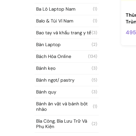
Ba Lô Laptop Nam
(1)
Thùn
Balo & Túi Ví Nam
(1)
Trùn
495
Bao tay và khẩu trang y tế
(3)
Bàn Laptop
(2)
Bách Hóa Online
(134)
Bánh kẹo
(3)
Bánh ngọt/ pastry
(5)
Bánh quy
(3)
Bánh ăn vặt và bánh bột
(1)
nhào
Bìa Còng, Bìa Lưu Trữ Và
(2)
Phụ Kiện