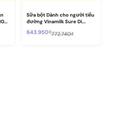
ẵn
Sữa bột Dành cho người tiểu
0...
đường Vinamilk Sure Di...
643.950₫
772.740₫