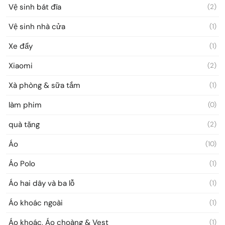
Vệ sinh bát đĩa
(2)
Vệ sinh nhà cửa
(1)
Xe đẩy
(1)
Xiaomi
(2)
Xà phòng & sữa tắm
(1)
làm phim
(0)
quà tặng
(2)
Áo
(10)
Áo Polo
(1)
Áo hai dây và ba lỗ
(1)
Áo khoác ngoài
(1)
Áo khoác, Áo choàng & Vest
(1)