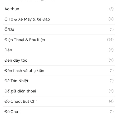
Áo thun
(8)
Ô Tô & Xe Máy & Xe Đạp
(6)
Ô/Dù
(1)
Điện Thoại & Phụ Kiện
(74)
Đèn
(2)
Đèn dây tóc
(2)
Đèn flash và phụ kiện
(1)
Đế Tản Nhiệt
(1)
Đế giữ điện thoại
(2)
Đồ Chuốt Bút Chì
(4)
Đồ Chơi
(1)