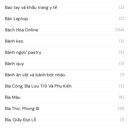
Bao tay và khẩu trang y tế
(3)
Bàn Laptop
(2)
Bách Hóa Online
(134)
Bánh kẹo
(3)
Bánh ngọt/ pastry
(5)
Bánh quy
(3)
Bánh ăn vặt và bánh bột nhào
(1)
Bìa Còng, Bìa Lưu Trữ Và Phụ Kiện
(2)
Bìa Màu
(6)
Bìa Thư, Phong Bì
(10)
Bìa, Giấy Đụt Lỗ
(1)